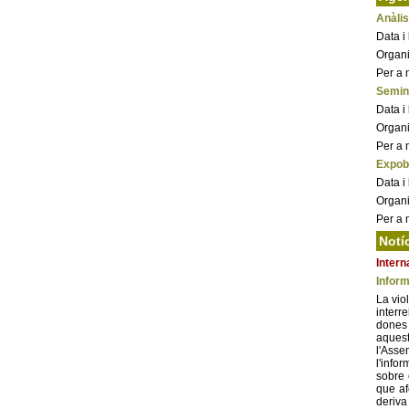
Anàlis
Data i
Organi
Per a 
Semina
Data i
Organit
Per a 
Expob
Data i
Organi
Per a 
Notí
Intern
Inform
La vio
interr
dones 
aquest
l'Ass
l'info
sobre 
que af
deriva