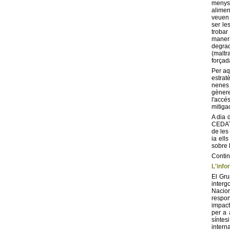
menys 
alimen
veuen 
ser le
trobar
manera
degrad
(maltr
forçad
Per aq
estrat
nenes 
gènere
l'accé
mitigac
A dia 
CEDAT,
de les
ia ell
sobre l
Contin
L'info
El Gru
interg
Nacion
respon
impact
per a 
síntes
intern