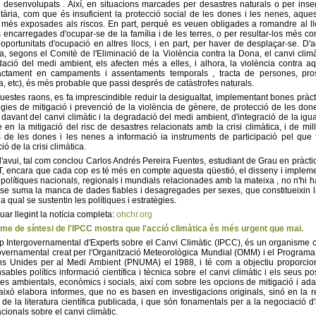
desenvolupats . Així, en situacions marcades per desastres naturals o per inse
tària, com que és insuficient la protecció social de les dones i les nenes, aque
més exposades als riscos. En part, perquè es veuen obligades a romandre al ll
s encarregades d'ocupar-se de la família i de les terres, o per resultar-los més co
 oportunitats d'ocupació en altres llocs, i en part, per haver de desplaçar-se. D'
, segons el Comitè de l'Eliminació de la Violència contra la Dona, el canvi climàt
ació del medi ambient, els afecten més a elles, i alhora, la violència contra a
actament en campaments i assentaments temporals , tracta de persones, pros
a, etc), és més probable que passi després de catàstrofes naturals.
uestes raons, es fa imprescindible reduir la desigualtat, implementant bones pràct
ègies de mitigació i prevenció de la violència de gènere, de protecció de les done
davant del canvi climàtic i la degradació del medi ambient, d'integració de la igua
 en la mitigació del risc de desastres relacionats amb la crisi climàtica, i de mil
s de les dones i les nenes a informació ia instruments de participació pel que 
ió de la crisi climàtica.
d'avui, tal com conclou Carlos Andrés Pereira Fuentes, estudiant de Grau en pràcti
 encara que cada cop es té més en compte aquesta qüestió, el disseny i implem
 polítiques nacionals, regionals i mundials relacionades amb la mateixa , no n'hi h
s se suma la manca de dades fiables i desagregades per sexes, que constitueixin 
a qual se sustentin les polítiques i estratègies.
uar llegint la notícia completa:
ohchr.org
rme de síntesi de l'IPCC mostra que l'acció climàtica és més urgent que mai.
p Intergovernamental d'Experts sobre el Canvi Climàtic (IPCC), és un organisme ci
overnamental creat per l'Organització Meteorològica Mundial (OMM) i el Programa
s Unides per al Medi Ambient (PNUMA) el 1988, i té com a objectiu proporcio
sables polítics informació científica i tècnica sobre el canvi climàtic i els seus po
es ambientals, econòmics i socials, així com sobre les opcions de mitigació i ada
això elabora informes, que no es basen en investigacions originals, sinó en la re
i de la literatura científica publicada, i que són fonamentals per a la negociació d
acionals sobre el canvi climàtic.