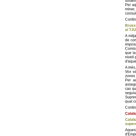
sosten
Per aq
miner,
consul
Contin
Bruss
al TJ
A mitj
de com
imposa
Comiss
que la
nivell
d'aque
A més,
Vox va
zones 
Per a
assegu
cas qu
seguiu
Suprem
qual c
Contin
Catal
Catal
supere
Aques
d'Emp