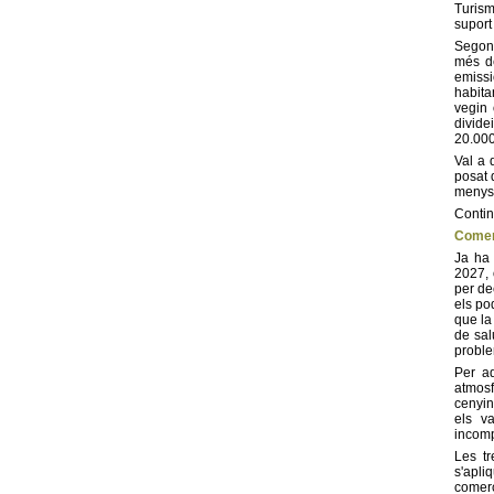
Turism
suport
Segons
més de
emissi
habita
vegin 
dividei
20.000
Val a 
posat 
menys 
Contin
Començ
Ja ha 
2027, 
per de
els po
que la
de sal
proble
Per aq
atmosf
cenyin
els va
incomp
Les tr
s'apli
comerci