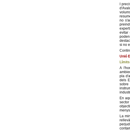
I prec
d'Aval
volums
resume
no s'a
preind
expert
evitar
poden 
destac
si no e
Contin
Unió 
Límits
A l'ho
ambien
pla d'
dels E
sobre 
instru
indust
En aqu
sector
object
menys 
La min
relle
perju
contam