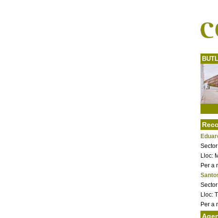
BUTL
Reco
Eduar
Sector
Lloc: 
Per a 
Santos
Sector
Lloc: 
Per a 
Age