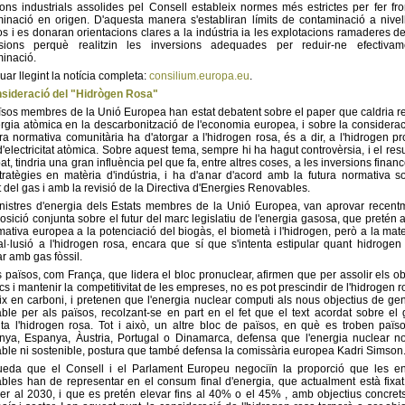
ons industrials assolides pel Consell estableix normes més estrictes per fer fro
inació en origen. D'aquesta manera s'establiran límits de contaminació a nive
os i es donaran orientacions clares a la indústria ia les explotacions ramaderes d
sions perquè realitzin les inversions adequades per reduir-ne efectivam
inació.
uar llegint la notícia completa:
consilium.europa.eu
.
nsideració del "Hidrògen Rosa"
ïsos membres de la Unió Europea han estat debatent sobre el paper que caldria r
ergia atòmica en la descarbonització de l'economia europea, i sobre la considera
ura normativa comunitària ha d'atorgar a l'hidrogen rosa, és a dir, a l'hidrogen pr
 d'electricitat atòmica. Sobre aquest tema, sempre hi ha hagut controvèrsia, i el resu
bat, tindria una gran influència pel que fa, entre altres coses, a les inversions financ
tratègies en matèria d'indústria, i ha d'anar d'acord amb la futura normativa s
 del gas i amb la revisió de la Directiva d'Energies Renovables.
nistres d'energia dels Estats membres de la Unió Europea, van aprovar recent
osició conjunta sobre el futur del marc legislatiu de l'energia gasosa, que pretén 
mativa europea a la potenciació del biogàs, el biometà i l'hidrogen, però a la mat
al·lusió a l'hidrogen rosa, encara que sí que s'intenta estipular quant hidrogen
ar amb gas fòssil.
 països, com França, que lidera el bloc pronuclear, afirmen que per assolir els ob
ics i mantenir la competitivitat de les empreses, no es pot prescindir de l'hidrogen r
ix en carboni, i pretenen que l'energia nuclear computi als nous objectius de ge
ble per als països, recolzant-se en part en el fet que el text acordat sobre el
a l'hidrogen rosa. Tot i això, un altre bloc de països, en què es troben paï
ya, Espanya, Àustria, Portugal o Dinamarca, defensa que l'energia nuclear n
ble ni sostenible, postura que també defensa la comissària europea Kadri Simson
ueda que el Consell i el Parlament Europeu negociïn la proporció que les en
bles han de representar en el consum final d'energia, que actualment està fixa
r al 2030, i que es pretén elevar fins al 40% o el 45% , amb objectius concret