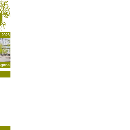
l 2023
agona