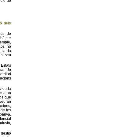
ecte de
ó dels
'ús de
mbé per
xemple,
ïsos no
cia, la
 al seu
 Estats
 han de
rritori
acions
ó de la
ormaran
tge que
 veuran
acions,
 de les
spanya,
tencial
alusia,
 gestió