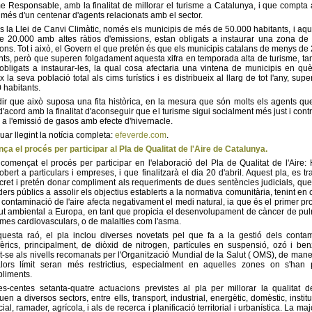
e Responsable, amb la finalitat de millorar el turisme a Catalunya, i que compta
 més d'un centenar d'agents relacionats amb el sector.
 la Llei de Canvi Climàtic, només els municipis de més de 50.000 habitants, i aqu
 20.000 amb altes ràtios d'emissions, estan obligats a instaurar una zona de
ons. Tot i això, el Govern el que pretén és que els municipis catalans de menys de
nts, però que superen folgadament aquesta xifra en temporada alta de turisme, t
obligats a instaurar-les, la qual cosa afectaria una vintena de municipis en què
x la seva població total als cims turístics i es distribueix al llarg de tot l'any, sup
 habitants.
dir que això suposa una fita històrica, en la mesura que són molts els agents qu
d'acord amb la finalitat d'aconseguir que el turisme sigui socialment més just i contr
a l'emissió de gasos amb efecte d'hivernacle.
uar llegint la notícia completa:
efeverde.com
.
a el procés per participar al Pla de Qualitat de l'Aire de Catalunya.
començat el procés per participar en l'elaboració del Pla de Qualitat de l'Aire: 
obert a particulars i empreses, i que finalitzarà el dia 20 d'abril. Aquest pla, es tr
cret i pretén donar compliment als requeriments de dues sentències judicials, que
ders públics a assolir els objectius establerts a la normativa comunitària, tenint en
 contaminació de l'aire afecta negativament el medi natural, ia que és el primer p
ut ambiental a Europa, en tant que propicia el desenvolupament de càncer de pu
mes cardiovasculars, o de malalties com l'asma.
uesta raó, el pla inclou diverses novetats pel que fa a la gestió dels conta
èrics, principalment, de diòxid de nitrogen, partícules en suspensió, ozó i ben
t-se als nivells recomanats per l'Organització Mundial de la Salut ( OMS), de man
lors límit seran més restrictius, especialment en aquelles zones on s'han 
liments.
es-centes setanta-quatre actuacions previstes al pla per millorar la qualitat de
quen a diversos sectors, entre ells, transport, industrial, energètic, domèstic, institu
al, ramader, agrícola, i als de recerca i planificació territorial i urbanística. La ma