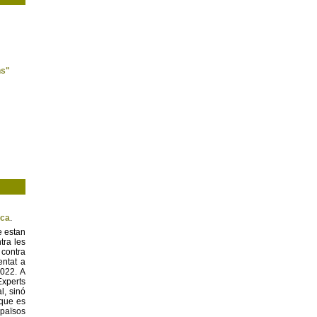
ns"
ica
.
e estan
tra les
 contra
entat a
022. A
Experts
l, sinó
 que es
 països