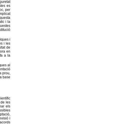
guretat
stes es
oc, per
mplicat
aquesta
ic i la
questes
titució
iques i
s i les
ltat de
lora en
fa a la
ques al
entació
a prou,
la base
entífic
 de les
nar els
ssibles
ptació,
visió i
'acords