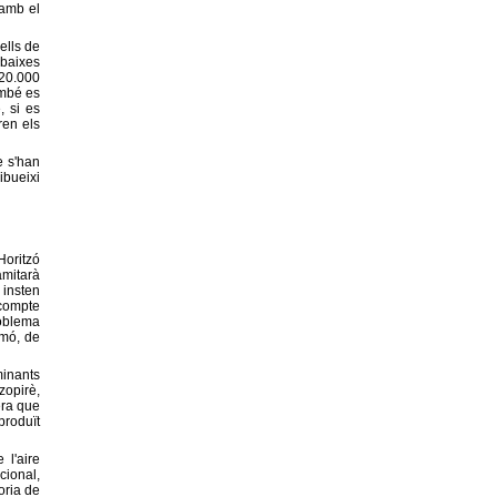
 amb el
ells de
 baixes
 20.000
ambé es
, si es
eren els
e s'han
ibueixi
Horitzó
amitarà
 insten
 compte
roblema
lmó, de
minants
zopirè,
era que
produït
 l'aire
cional,
joria de