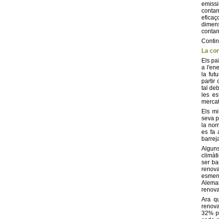
emissi
contam
eficaç
dimen
contam
Contin
La co
Els pa
a l'en
la fut
partir
tal de
les es
mercat
Els mi
seva p
la nor
es fa 
barrej
Alguns
climàt
ser ba
renova
esment
Aleman
renova
Ara q
renova
32% pe