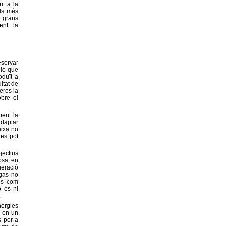
nt a la
lls més
e grans
ent la
eservar
ció que
oduït a
ltat de
eres ia
obre el
ment la
adaptar
eixa no
 es pot
jectius
osa, en
neració
 gas no
sos com
o és ni
.
ergies
t en un
s per a