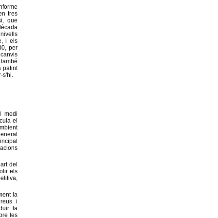
Informe
en tres
si, que
 dècada
nivells
, i els
30, per
 canvis
e també
 patint
-s'hi.
el medi
cula el
Ambient
general
incipal
lacions
art del
lir els
titiva,
ment la
reus i
uir la
bre les