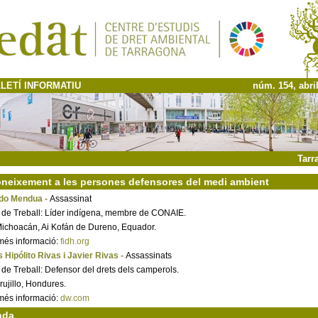
LETÍ INFORMATIU
núm. 154, abri
Tarr
neixement a les persones defensores del medi ambient
do Mendua -
Assassinat
 de Treball: Líder indígena, membre de CONAIE.
Michoacán, Ai Kofán de Dureno, Equador.
més informació:
fidh.org
 Hipólito Rivas i Javier Rivas -
Assassinats
 de Treball: Defensor del drets dels camperols.
Trujillo, Hondures.
més informació:
dw.com
nda