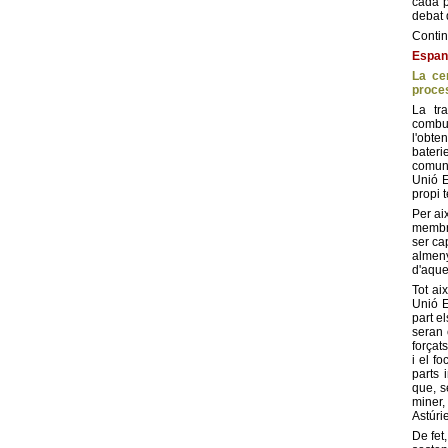
cada p
debat 
Contin
Espan
La ce
proces
La tr
combus
l'obte
bateri
comuni
Unió E
propi te
Per ai
membre
ser ca
almen
d'aque
Tot ai
Unió E
part e
seran 
forçat
i el f
parts 
que, s
miner,
Astúri
De fet