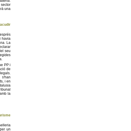
atèria.
 sector
arà una
acudir
després
i havia
ana. La
eclarar
del seu
tegides
a.
ue PP i
ació de
legals.
 s'han
s, i en
dalusia
ribunal
 amb la
urisme
lleria
per un