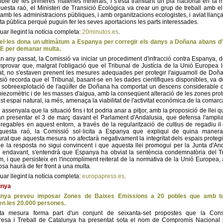
ible de les primeres matèries minerals, i s'està tramitant un pla nacional en la m
uesta raó, el Ministeri de Transició Ecològica va crear un grup de treball amb el
 amb les administracions públiques, i amb organitzacions ecologistes, i aviat llanç
ta pública perquè puguin fer les seves aportacions les parts interessades.
uar llegint la notícia completa:
20minutos.es
.
el·les dona un ultimàtum a Espanya per corregir els danys a Doñana abans d'
UE per demanar multa.
an any passat, la Comissió va iniciar un procediment d'infracció contra Espanya, 
provar que, malgrat l'obligació que el Tribunal de Justícia de la Unió Europea l
t, no s'estaven prenent les mesures adequades per protegir l'aiguamoll de Doñ
ió recorda que el Tribunal, basant-se en les dades científiques disponibles, va d
 sobreexplotació de l'aqüífer de Doñana ha comportat un descens considerable 
 piezomètric i de les masses d'aigua, amb la conseqüent alteració de les zones pro
st espai natural, ia més, amenaça la viabilitat de l'activitat econòmica de la comarc
 assenyala que la situació fins i tot podria anar a pitjor, amb la proposició de llei q
n presentar el 3 de març davant el Parlament d'Andalusia, que defensa l'ampli
regables en aquest entorn, a través de la regularització de cultius de regadiu il·
questa raó, la Comissió sol·licita a Espanya que expliqui de quina manera
rat que aquesta mesura no afectarà negativament la integritat dels espais protegit
e la resposta no sigui convincent i que aquesta llei promogui per la Junta d'An
 endavant, s'entendrà que Espanya ha obviat la sentència condemnatòria del T
, i que persisteix en l'incompliment reiterat de la normativa de la Unió Europea,
osa haurà de fer front a una multa.
uar llegint la notícia completa:
europapress.es
.
unya
unya preveu imposar Zones de Baixes Emissions a 20 pobles que amb t
n les 20.000 persones.
ta mesura forma part d'un conjunt de seixanta-set propostes que la Conse
resa i Treball de Catalunya ha presentat sota el nom de Compromís Nacional 