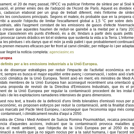
isament, el 20 de març passat, l'IPCC va publicar l'informe de síntesi per al Sisè 
uació, el primer emès des de l'adopció de l'Acord de París. Aquest es divideix 
, cadascun elaborat per un grup de treball diferent, més l'informe de sínte
ix les conclusions principals. Segons el mateix, és probable que en la propera
rribi a assolir l'objectiu de limitar l'escalfament global a 1,5 °C per sobre dels 
ustrials, atès l'augment constant de les emissions de gasos d'efecte hivernacle
s creuen que aquestes haurien de reduir-se gairebé a la meitat per a l'any 20
 que s'assoleixin els punts d'inflexió, és a dir, llindars a partir dels quals petits
provocar canvis dràstics en tot el sistema que sustenta la vida a la Terra. L'inform
a les pèrdues i els danys que el món ja està patint i que probablement continuarà
s prenen mesures eficaces per fer front al canvi climàtic, per mitigar-lo i per adaptar
uar llegint la notícia completa:
agenciasinc.es
Europea
 definits per a les emissions industrials a la Unió Europea.
ra de dissenyar estratègies per reduir l'impacte de l'activitat econòmica en 
t, sempre es busca el major equilibri entre avenç i conservació, i sobre això s'arti
acció climàtica de la Unió Europea. Tenint això en ment, els ministres de Medi 
stats membres de la Unió Europea han aconseguit recentment una orientació 
una proposta de revisió de la Directiva d'Emissions Industrials, que és el pr
ment de la Unió Europea per regular la contaminació procedent de les instal·
rials i de les explotacions ramaderes intensives de grans dimensions.
est nou text, a través de la definició d'uns límits tolerables d'emissió nous per p
 econòmic, es proposen esforços per reduir la contaminació, amb la finalitat d'asso
ius marcats pel Pacte Verd Europeu, i aconseguir que l'economia sigui més compe
contaminant, i climàticament neutra d'aquí a 2050.
istra de Clima i Medi Ambient de Suècia Romina Pourmokhtari, recalca precisa
vància d'aquestes accions, indicant que la contaminació provoca malalties g
dica el medi ambient, que l'objectiu de la Unió Europea per al 2050 és red
inació a nivells que ja no siguin nocius per a la salut humana, i que l'acord so