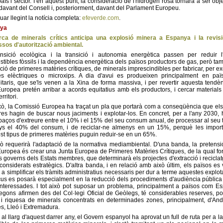
aís i sector. I en aquest punt, la consideració de l'hidrogen rosa tornarà a ser obj
davant del Consell i, posteriorment, davant del Parlament Europeu.
uar llegint la notícia completa:
efeverde.com
.
ya
rca de minerals crítics anticipa una explosió minera a Espanya i la revisi
sos d'autorització ambiental.
ansició ecològica i la transició i autonomia energètica passen per reduir l
tibles fòssils i la dependència energètica dels països productors de gas, però ta
nció de primeres matèries crítiques, de minerals imprescindibles per fabricar, per e
es elèctriques o microxips. A dia d'avui es produeixen principalment en pa
taris, que se'ls venen a la Xina de forma massiva, i per revertir aquesta tendèn
uropea pretén arribar a acords equitatius amb els productors, i cercar materials
rritori.
xò, la Comissió Europea ha traçat un pla que portarà com a conseqüència que els
s hagin de buscar nous jaciments i explotar-los. En concret, per a l'any 2030,
paços d'extreure entre el 10% i el 15% del seu consum anual, de processar al seu te
ys el 40% del consum, i de reciclar-ne almenys en un 15%, perquè les import
st tipus de primeres matèries puguin reduir-se en un 65%.
xò requerirà l'adaptació de la normativa mediambiental. D'una banda, la pretensi
uropea és crear una Junta Europea de Primeres Matèries Crítiques, de la qual f
ls governs dels Estats membres, que determinarà els projectes d'extracció i recicla
considerats estratègics. D'altra banda, i en relació amb això últim, els països es
s a simplificar els tràmits administratius necessaris per dur a terme aquestes explot
ocus es posarà especialment en la reducció dels procediments d'audiència pública
interessades. I tot això pot suposar un problema, principalment a països com E
egons afirmen des del Col·legi Oficial de Geòlegs, té considerables reserves, po
 i riquesa de minerals concentrats en determinades zones, principalment, d'And
es, Lleó i Extremadura.
, al llarg d'aquest darrer any, el Govern espanyol ha aprovat un full de ruta per a la