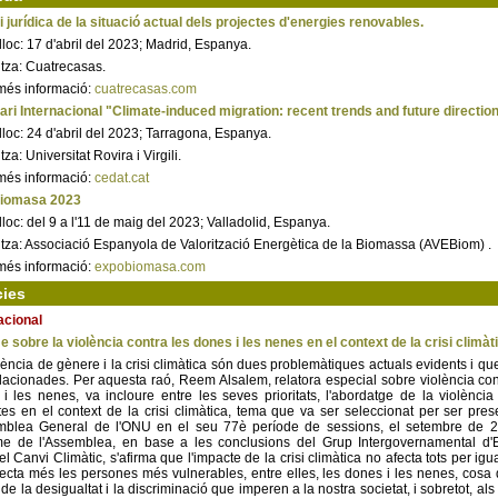
i jurídica de la situació actual dels projectes d'energies renovables.
 lloc: 17 d'abril del 2023; Madrid, Espanya.
tza: Cuatrecasas.
més informació:
cuatrecasas.com
ri Internacional "Climate-induced migration: recent trends and future directio
 lloc: 24 d'abril del 2023; Tarragona, Espanya.
za: Universitat Rovira i Virgili.
més informació:
cedat.cat
iomasa 2023
 lloc: del 9 a l'11 de maig del 2023; Valladolid, Espanya.
tza: Associació Espanyola de Valorització Energètica de la Biomassa (AVEBiom) .
més informació:
expobiomasa.com
cies
acional
e sobre la violència contra les dones i les nenes en el context de la crisi climàt
lència de gènere i la crisi climàtica són dues problemàtiques actuals evidents i qu
elacionades. Per aquesta raó, Reem Alsalem, relatora especial sobre violència con
i les nenes, va incloure entre les seves prioritats, l'abordatge de la violència
es en el context de la crisi climàtica, tema que va ser seleccionat per ser pres
emblea General de l'ONU en el seu 77è període de sessions, el setembre de 2
rme de l'Assemblea, en base a les conclusions del Grup Intergovernamental d'
el Canvi Climàtic, s'afirma que l'impacte de la crisi climàtica no afecta tots per igua
ecta més les persones més vulnerables, entre elles, les dones i les nenes, cosa
 de la desigualtat i la discriminació que imperen a la nostra societat, i sobretot, als