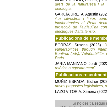
drets de la naturalesa i la
ontologia.
GARCÍA URETA, Agustín (20
Aus silvestres i línies aèri
incoherències al Reial dec
protecció de l'avifauTna cont
elèctriques d'alta tensió.
Publicacions dels memb
BORRAS, Susana (2023)
"
vulnerabilities through in
Bentirou (eds), Vulnérabilités
Paris.
JARIA-MANZANO, Jordi (2023
retòrica o agosarament"
Publicacions recentment 
MUÑIZ ESPADA, Esther (20
noves propostes legislatives, 
LAZO VITORIA, Ximena (2022
Si no desitja seguir 