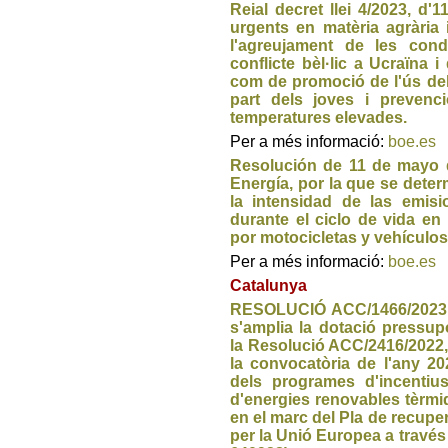
Reial decret llei 4/2023, d
urgents en matèria agrària 
l'agreujament de les cond
conflicte bèl·lic a Ucraïna 
com de promoció de l'ús del 
part dels joves i prevenc
temperatures elevades.
Per a més informació:
boe.es
Resolución de 11 de mayo d
Energía, por la que se dete
la intensidad de las emis
durante el ciclo de vida en
por motocicletas y vehículos 
Per a més informació:
boe.es
Catalunya
RESOLUCIÓ ACC/1466/2023, de
s'amplia la dotació pressup
la Resolució ACC/2416/2022, d
la convocatòria de l'any 2
dels programes d'incentius
d'energies renovables tèrmi
en el marc del Pla de recuper
per la Unió Europea a travé