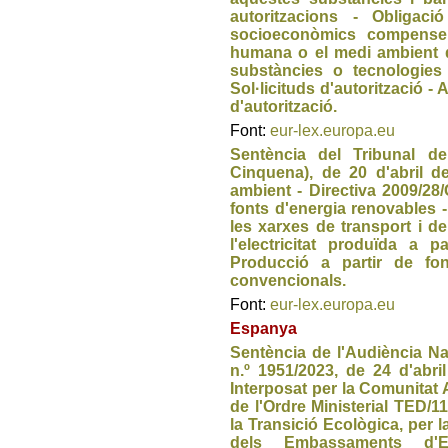
autoritzacions - Obligac
socioeconòmics compensen
humana o el medi ambient d
substàncies o tecnologies 
Sol·licituds d'autorització -
d'autorització.
Font:
eur-lex.europa.eu
Sentència del Tribunal d
Cinquena), de 20 d'abril d
ambient - Directiva 2009/28
fonts d'energia renovables - A
les xarxes de transport i de 
l'electricitat produïda a 
Producció a partir de fo
convencionals.
Font:
eur-lex.europa.eu
Espanya
Sentència de l'Audiència Na
n.º 1951/2023, de 24 d'abri
Interposat per la Comunitat
de l'Ordre Ministerial TED/1
la Transició Ecològica, per 
dels Embassaments d'E