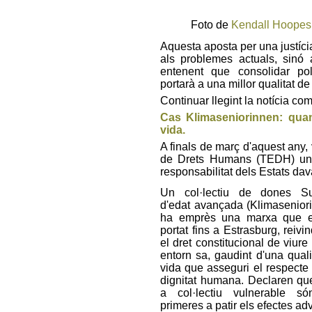
Foto de
Kendall Hoopes
Aquesta aposta per una justíci
als problemes actuals, sinó 
entenent que consolidar polí
portarà a una millor qualitat d
Continuar llegint la notícia co
Cas Klimaseniorinnen: quan 
vida.
A finals de març d'aquest any, 
de Drets Humans (TEDH) un c
responsabilitat dels Estats dav
Un col·lectiu de dones Su
d'edat avançada (Klimasenior
ha emprès una marxa que e
portat fins a Estrasburg, reivi
el dret constitucional de viure
entorn sa, gaudint d'una quali
vida que asseguri el respecte 
dignitat humana. Declaren q
a col·lectiu vulnerable só
primeres a patir els efectes ad