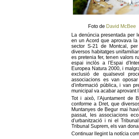
Foto de
David McBee
La denúncia presentada per le
en un Acord que aprovava la m
sector S-21 de Montcal, per 
diversos habitatges unifamiliar
es pretenia fer, tenen valors 
espai inclòs a l'Espai d'Int
Europea Natura 2000, i malgr
exclusió de qualsevol proc
associacions es van oposar
d'informació pública, i van pre
municipal va acabar aprovant 
Tot i això, l'Ajuntament de 
conforme a Dret, que diversos
Muntanyes de Begur mai havia
passat, les associacions ecol
d'urbanització i ni el Tribun
Tribunal Suprem, els van donar
Continuar llegint la notícia co