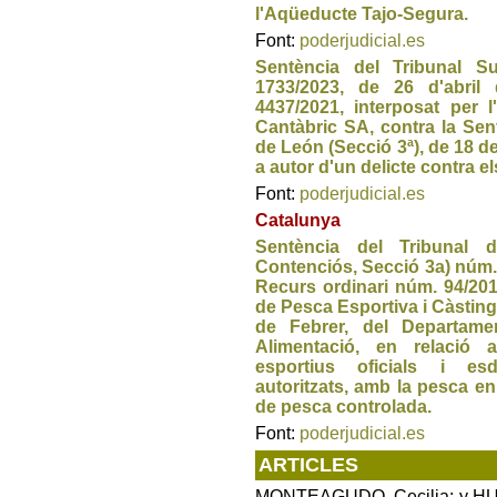
l'Aqüeducte Tajo-Segura.
Font:
poderjudicial.es
Sentència del Tribunal S
1733/2023, de 26 d'abri
4437/2021, interposat per l
Cantàbric SA, contra la Sent
de León (Secció 3ª), de 18 
a autor d'un delicte contra e
Font:
poderjudicial.es
Catalunya
Sentència del Tribunal 
Contenciós, Secció 3a) núm.
Recurs ordinari núm. 94/201
de Pesca Esportiva i Càstin
de Febrer, del Departamen
Alimentació, en relació 
esportius oficials i es
autoritzats, amb la pesca en
de pesca controlada.
Font:
poderjudicial.es
ARTICLES
MONTEAGUDO, Cecilia; y HU