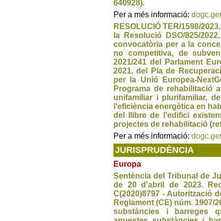
640928).
Per a més informació:
dogc.gen
RESOLUCIÓ TER/1598/2023, d
la Resolució DSO/825/2022,
convocatòria per a la conce
no competitiva, de subven
2021/241 del Parlament Eur
2021, del Pla de Recuperació
per la Unió Europea-NextG
Programa de rehabilitació a 
unifamiliar i plurifamiliar,
l'eficiència energètica en ha
del llibre de l'edifici existe
projectes de rehabilitació (r
Per a més informació:
dogc.gen
JURISPRUDÈNCIA
Europa
Sentència del Tribunal de Ju
de 20 d'abril de 2023. Rec
C(2020)8797 - Autorització d
Reglament (CE) núm. 1907/200
substàncies i barreges qu
aquestes substàncies i bar