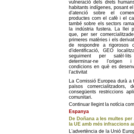
vulneració dels drets human
habitants indígenes, posant el
d'atenció sobre el come
productes com el cafè i el ca
també sobre els sectors rama
la indústria fustera. La llei 
que, per ser comercialitzade
primeres matèries i els deriva
de respondre a rigorosos cr
d'identificació, GEO localitz
seguiment per satèl·lit
determinar-ne l'origen 
condicions en què es desen
l'activitat
La Comissió Europea durà a t
països comercialitzadors, 
consegüents restriccions apl
comunitari.
Continuar llegint la notícia co
Espanya
De Doñana a les multes per 
la UE amb més infraccions a
L'advertència de la Unió Europ