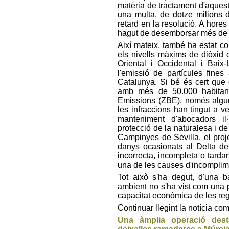
matèria de tractament d'aquest
una multa, de dotze milions 
retard en la resolució. A hore
hagut de desemborsar més de s
Així mateix, també ha estat c
els nivells màxims de diòxid d
Oriental i Occidental i Baix
l'emissió de partícules fines
Catalunya. Si bé és cert que 
amb més de 50.000 habitant
Emissions (ZBE), només algun
les infraccions han tingut a 
manteniment d'abocadors il·
protecció de la naturalesa i de
Campinyes de Sevilla, el proj
danys ocasionats al Delta del
incorrecta, incompleta o tarda
una de les causes d'incomplim
Tot això s'ha degut, d'una b
ambient no s'ha vist com una pr
capacitat econòmica de les reg
Continuar llegint la notícia co
Una àmplia operació dest