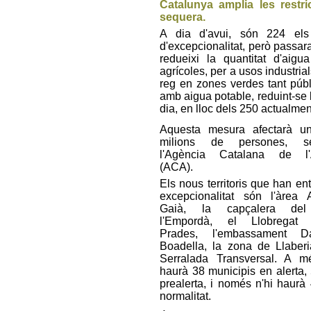
Catalunya amplia les restr
sequera.
A dia d'avui, són 224 els
d'excepcionalitat, però passar
redueixi la quantitat d'aig
agrícoles, per a usos industrial
reg en zones verdes tant públ
amb aigua potable, reduint-se l
dia, en lloc dels 250 actualmen
Aquesta mesura afectarà un
milions de persones, s
l'Agència Catalana de l'
(ACA).
Els nous territoris que han ent
excepcionalitat són l'àrea 
Gaià, la capçalera del
l'Empordà, el Llobregat M
Prades, l'embassament Da
Boadella, la zona de Llaberi
Serralada Transversal. A m
haurà 38 municipis en alerta,
prealerta, i només n'hi haurà
normalitat.