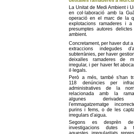
deixalles ramaderes a Múrci
La Unitat de Medi Ambient i Ur
en col·laboració amb la Guà
operació en el marc de la q
explotacions ramaderes i 
presumptes autores delictes
ambient.
Concretament, per haver dut a
extraccions indegudes d'a
subterrànies, per haver gestion
deixalles ramaderes de m
irregular, i per haver fet aboc
il·legals.
Però a més, també s'han tr
118 denúncies per infrac
administratives de la norm
relacionada amb la ramad
algunes derivade
l'emmagatzematge incorrec
purins i fems, o de les capt
irregulars d'aigua.
Segons es desprèn de
investigacions dutes a t
aquestes irregularitats repre