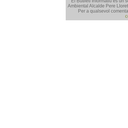
El Butlletí Informatiu és un 
Ambiental Alcalde Pere Lloret 
Per a qualsevol comentar
c