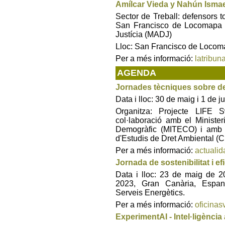
Amílcar Vieda y Nahún Isma
Sector de Treball: defensors 
San Francisco de Locomapa i 
Justícia (MADJ)
Lloc: San Francisco de Locom
Per a més informació:
latribun
AGENDA
Jornades tècniques sobre deli
Data i lloc: 30 de maig i 1 de
Organitza: Projecte LIFE 
col·laboració amb el Minister
Demogràfic (MITECO) i amb l
d'Estudis de Dret Ambiental 
Per a més informació:
actualid
Jornada de sostenibilitat i ef
Data i lloc: 23 de maig de 2
2023, Gran Canària, Espan
Serveis Energètics.
Per a més informació:
oficinas
ExperimentAI - Intel·ligència 