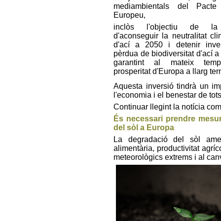
mediambientals del Pacte
Europeu,
inclòs l'objectiu de 
d'aconseguir la neutralitat cli
d'ací a 2050 i detenir inver
pèrdua de biodiversitat d'ací a
garantint al mateix tem
prosperitat d'Europa a llarg ter
Aquesta inversió tindrà un i
l'economia i el benestar de tot
Continuar llegint la notícia co
És necessari prendre mesure
del sòl a Europa
La degradació del sòl amena
alimentària, productivitat agríc
meteorològics extrems i al canv