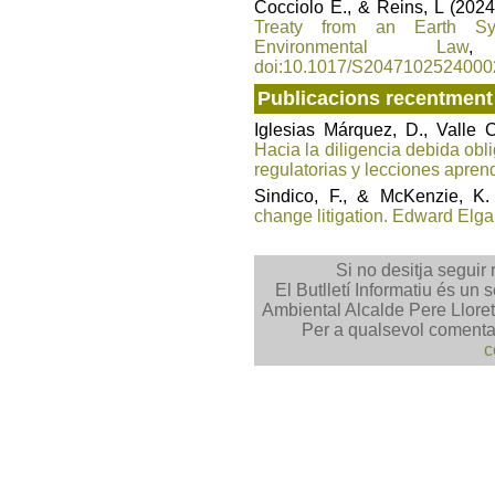
Cocciolo E., & Reins, L (2024
Treaty from an Earth Sys
Environmental Law
,
doi:10.1017/S2047102524000
Publicacions recentment 
Iglesias Márquez, D., Valle 
Hacia la diligencia debida ob
regulatorias y lecciones apren
Sindico, F., & McKenzie, K.
change litigation. Edward Elga
Si no desitja seguir 
El Butlletí Informatiu és un 
Ambiental Alcalde Pere Lloret 
Per a qualsevol comentar
c