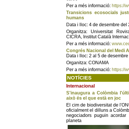
Per a més informació:
https://
Transicions ecosocials jus
humans
Data i lloc: 4 de desembre de
Organitza: Universitat Rovi
CICRA, Institut Català Internac
Per a més informació:
www.ced
Congrés Nacional del Medi
Data i lloc: 2 al 5 de desembr
Organitza: CONAMA
Per a més informació:
https://
NOTÍCIES
Internacional
S'inaugura a Colòmbia l'últ
això és el que està en joc
El cim de biodiversitat de l
oficialment el dilluns a Colòm
negociadors puguin acordar 
planeta