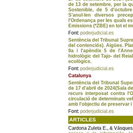
de 13 de setembre, per la qu
Sostenible, de 5 d'octubr
S'anul·len diversos prece
l'Ordenança per les quals es
Emissions (*ZBE) en tot el m
Font:
poderjudicial.es
Sentència del Tribunal Supre
del contenciós). Aigües. Pl
9a i l'apèndix 5 de l'Ann
hidrològic del Tajo- del Rei
ecològics.
Font:
poderjudicial.es
Catalunya
Sentència del Tribunal Super
de 17 d'abril de 2024(Sala d
recurs interposat contra l'O
circulació de determinats ve
amb l'objectiu de preservar i m
Font:
poderjudicial.es
ARTICLES
Cardona Zuleta E., & Vásques 