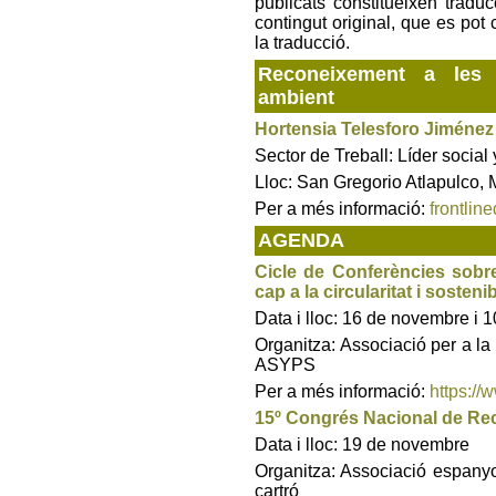
publicats constitueixen trad
contingut original, que es pot 
la traducció.
Reconeixement a les 
ambient
Hortensia Telesforo Jiménez
Sector de Treball: Líder socia
Lloc: San Gregorio Atlapulco,
Per a més informació:
frontlin
AGENDA
Cicle de Conferències sobre
cap a la circularitat i sosten
Data i lloc: 16 de novembre i 
Organitza: Associació per a la 
ASYPS
Per a més informació:
https://
15º Congrés Nacional de Rec
Data i lloc: 19 de novembre
Organitza: Associació espanyo
cartró