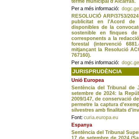
terme municipal d'Alcarràs.
Per a més informació:
dogc.ge
RESOLUCIÓ ARP/3753/2024, 
publicitat en l'Acord de 
disponibles de la convocatò
sostenible en finques de 
corresponents a la redacció
forestal (intervenció 68
mitjançant la Resolució AC
767160).
Per a més informació:
dogc.ge
JURISPRUDÈNCIA
Unió Europea
Sentència del Tribunal de 
setembre de 2024: la Repúbl
2009/147, de conservació de le
permetre la captura d'exempl
silvestres amb finalitats d'in
Font:
curia.europa.eu
Espanya
Sentència del Tribunal Super
17 de setembre de 2024 (Sa