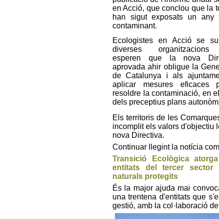
en Acció, que conclou que la tot
han sigut exposats un any 
contaminant.
Ecologistes en Acció se s
diverses organitzacion
esperen que la nova Dire
aprovada ahir obligue la Gener
de Catalunya i als ajuntam
aplicar mesures eficaces 
resoldre la contaminació, en e
dels preceptius plans autonòm
Els territoris de les Comarque
incomplit els valors d'objectiu
nova Directiva.
Continuar llegint la notícia co
Transició Ecològica atorg
entitats del tercer secto
naturals protegits
És la major ajuda mai convoca
una trentena d'entitats que s
gestió, amb la col·laboració d