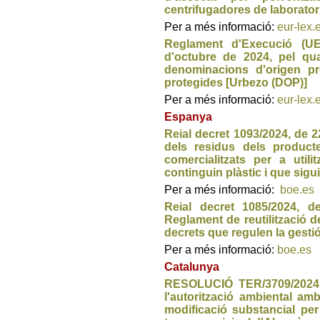
centrifugadores de laborator
Per a més informació:
eur-lex.
Reglament d'Execució (U
d'octubre de 2024, pel qu
denominacions d'origen pr
protegides [Urbezo (DOP)]
Per a més informació:
eur-lex.
Espanya
Reial decret 1093/2024, de 2
dels residus dels producte
comercialitzats per a uti
continguin plàstic i que sigu
Per a més informació:
boe.es
Reial decret 1085/2024, d
Reglament de reutilització d
decrets que regulen la gestió
Per a més informació:
boe.es
Catalunya
RESOLUCIÓ TER/3709/2024, 
l'autorització ambiental am
modificació substancial per 