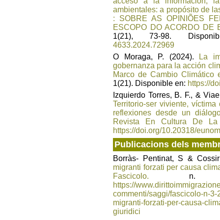
acceso a la información, la
ambientales: a propósito de l
: SOBRE AS OPINIÕES F
ESCOPO DO ACORDO DE 
1(21), 73-98. Dispo
4633.2024.72969
O Moraga, P. (2024).
La i
gobernanza para la acción clim
Marco de Cambio Climático 
1(21). Disponible en:
https://
Izquierdo Torres, B. F., & Via
Territorio-ser viviente, vícti
reflexiones desde un diálogo
Revista En Cultura De La 
https://doi.org/10.20318/euno
Publicacions dels memb
Borràs- Pentinat, S & Cossir
migranti forzati per causa clima
Fascicolo.
n. 3 D
https://www.dirittoimmigrazione
commenti/saggi/fascicolo-n-3-2
migranti-forzati-per-causa-clim
giuridici