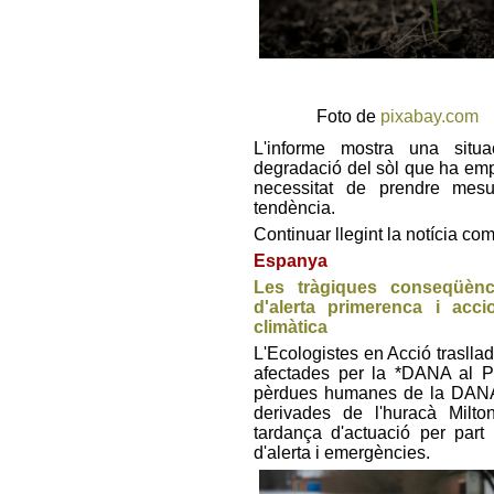
Foto de
pixabay.com
L'informe mostra una situ
degradació del sòl que ha empit
necessitat de prendre mesu
tendència.
Continuar llegint la notícia co
Espanya
Les tràgiques conseqüèn
d'alerta primerenca i acc
climàtica
L'Ecologistes en Acció trasllad
afectades per la *DANA al Pa
pèrdues humanes de la DANA
derivades de l'huracà Milton
tardança d'actuació per part
d'alerta i emergències.