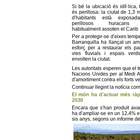
Si bé la ubicació és idíl·lica,
és perillosa: la ciutat de 1,3 
d'habitants està exposad
perillosos huracans
habitualment assoten el Carib
Per a protegir-se d'eixes tempe
Barranquilla ha llançat un am
esforç per a restaurar els pa
vies fluvials i espais ver
envolten la ciutat.
Les autoritats esperen que el t
Nacions Unides per al Medi A
d'amortiment contra els forts v
Continuar llegint la notícia co
El món ha d'actuar més ràpi
2030
Encara que s'han produït ava
ha d'ampliar-se en un 12,4% en
sis anys, segons un informe de