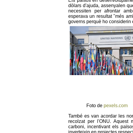
Els països en desenvolupament
dòlars d'ajuda, assenyalen qu
necessiten per afrontar amb 
esperava un resultat "més ambi
governs perquè ho considerin c
Foto de
pexels.com
També es van acordar les nor
recolzat per l'ONU. Aquest m
carboni, incentivant els païs
inverteixin en projectes respe