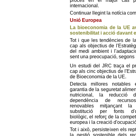
procés en el major cas pr
internacional.
Continuar llegint la notícia co
Unió Europea
La bioeconomia de la UE ava
sostenibilitat i acció davant e
Tot i que les tendències de 
cap als objectius de l'Estrat
del medi ambient i l'adaptaci
sent una preocupació, segons l
Un estudi del JRC traça el p
cap als cinc objectius de l'Est
de Bioeconomia de la UE.
Detecta millores notables 
garantia de la seguretat alimen
nutricional, la reducció 
dependència de recurs
renovables mitjançant la
substitució per fonts d'o
biològic, el reforç de la competi
europea i la creació d'ocupació
Tot i això, persisteixen els re
la gestió sostenible dels re