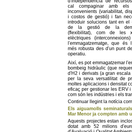
d'independència de recurso
cal compaginar amb els
inconvenients (variabilitat, di
i costos de gestió) i fan nec
introduir solucions tant en el 
de la gestió de la de
(flexibilitat), com de les 
elèctriques (interconnexions
l'emmagatzematge, que és l
més robusta des d'un punt de
operatiu.
Així, es pot emmagatzemar l'en
bombeig hidràulic (que requer
d'H2 i derivats (a gran escala 
per la seva versatilitat de p
moltes aplicacions i densitat c
eficaç per gestionar les ERV i d
com són les indústries i els tra
Continuar llegint la notícia co
Els aiguamolls seminatural
Mar Menor ja compten amb un
Aquests projectes estan inclos
dotat amb 52 milions d'eur
d'Avaluació i Qualitat Ambienta