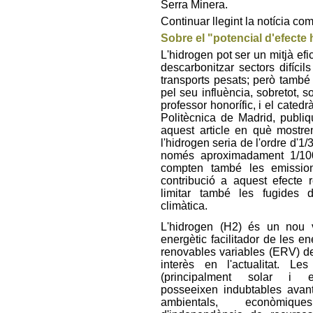
Serra Minera.
Continuar llegint la notícia co
Sobre el "potencial d'efecte 
L'hidrogen pot ser un mitjà efi
descarbonitzar sectors difícils
transports pesats; però també 
pel seu influència, sobretot, s
professor honorífic, i el cated
Politècnica de Madrid, publi
aquest article en què mostre
l'hidrogen seria de l'ordre d'1
només aproximadament 1/100
compten també les emissio
contribució a aquest efecte r
limitar també les fugides d
climàtica.
L'hidrogen (H2) és un nou 
energètic facilitador de les en
renovables variables (ERV) d
interès en l'actualitat. L
(principalment solar i eò
posseeixen indubtables avan
ambientals, econòmiqu