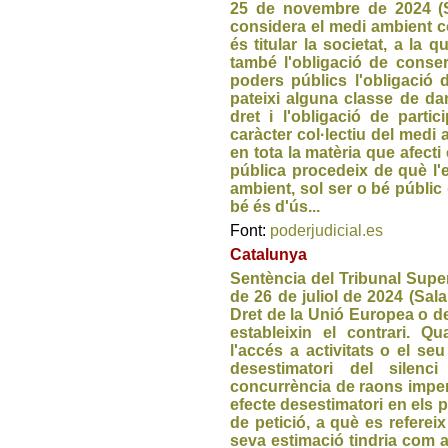
25 de novembre de 2024 (S
considera el medi ambient co
és titular la societat, a la 
també l'obligació de conse
poders públics l'obligació d
pateixi alguna classe de dan
dret i l'obligació de parti
caràcter col·lectiu del medi 
en tota la matèria que afecti 
pública procedeix de què l'e
ambient, sol ser o bé públic 
bé és d'ús...
Font:
poderjudicial.es
Catalunya
Sentència del Tribunal Super
de 26 de juliol de 2024 (Sal
Dret de la Unió Europea o de
estableixin el contrari. Q
l'accés a activitats o el seu
desestimatori del silen
concurrència de raons imperi
efecte desestimatori en els p
de petició, a què es refereix 
seva estimació tindria com 