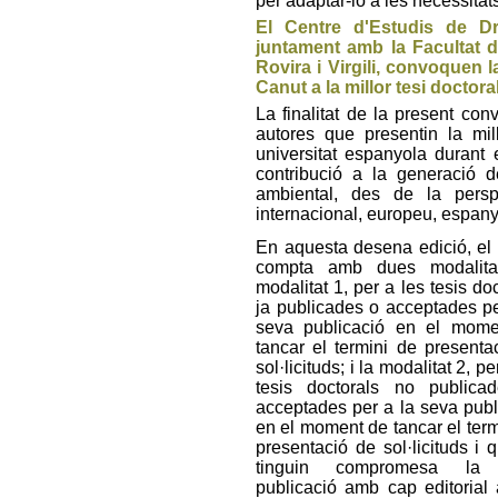
per adaptar-lo a les necessitats
El Centre d'Estudis de D
juntament amb la Facultat d
Rovira i Virgili, convoquen 
Canut a la millor tesi doctor
La finalitat de la present conv
autores que presentin la mil
universitat espanyola durant
contribució a la generació d
ambiental, des de la perspe
internacional, europeu, espanyo
En aquesta desena edició, el
compta amb dues modalitat
modalitat 1, per a les tesis do
ja publicades o acceptades pe
seva publicació en el mom
tancar el termini de presenta
sol·licituds; i la modalitat 2, pe
tesis doctorals no publica
acceptades per a la seva publ
en el moment de tancar el term
presentació de sol·licituds i 
tinguin compromesa la
publicació amb cap editorial