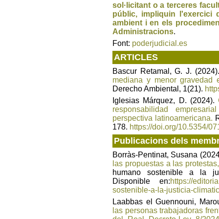
sol·licitant o a terceres facul
públic, impliquin l'exercici
ambient i en els procediment
Administracions
.
Font:
poderjudicial.es
ARTICLES
Bascur Retamal, G. J. (2024)
mediana y menor gravedad e
Derecho Ambiental, 1(21).
htt
Iglesias Márquez, D. (2024).
responsabilidad empresari
perspectiva latinoamericana.
R
178.
https://doi.org/10.5354/
Publicacions dels memb
Borràs-Pentinat, Susana (202
las propuestas a las protestas,
humano sostenible a la jus
Disponible en:
https://editor
sostenible-a-la-justicia-clima
Laabbas el Guennouni, Maro
las personas trabajadoras frent