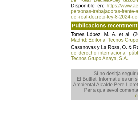
del Real Decreto-Ley 8/202
Disponible en:
https://www.a
personas-trabajadoras-frente-a
del-real-decreto-ley-8-2024-d
Publicacions recentment 
Torres López, M. A. et al. (
Madrid: Editorial Tecnos Grup
Casanovas y La Rosa, O. & Ro
de derecho internacional públ
Tecnos Grupo Anaya, S.A.
Si no desitja seguir 
El Butlletí Informatiu és un 
Ambiental Alcalde Pere Lloret 
Per a qualsevol comentar
c