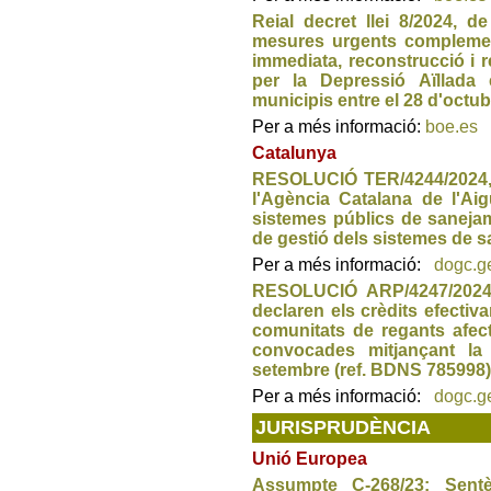
Reial decret llei 8/2024, 
mesures urgents complemen
immediata, reconstrucció i 
per la Depressió Aïllada 
municipis entre el 28 d'octub
Per a més informació:
boe.es
Catalunya
RESOLUCIÓ TER/4244/2024, 
l'Agència Catalana de l'Aig
sistemes públics de sanejam
de gestió dels sistemes de 
Per a més informació:
dogc.g
RESOLUCIÓ ARP/4247/2024,
declaren els crèdits efectiv
comunitats de regants afec
convocades mitjançant la
setembre (ref. BDNS 785998)
Per a més informació:
dogc.g
JURISPRUDÈNCIA
Unió Europea
Assumpte C-268/23: Sentè