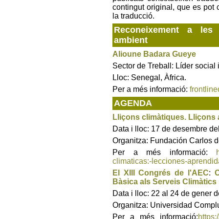
contingut original, que es pot 
la traducció.
Reconeixement a les 
ambient
Alioune Badara Gueye
Sector de Treball: Líder social
Lloc: Senegal, Àfrica.
Per a més informació:
frontlin
AGENDA
Lliçons climàtiques. Lliçons
Data i lloc: 17 de desembre d
Organitza: Fundación Carlos 
Per a més informació:
climaticas:-lecciones-aprendi
El XIII Congrés de l'AEC
:
C
Bàsica als Serveis Climàtics
Data i lloc: 22 al 24 de gener
Organitza: Universidad Comp
Per a més informació:
https