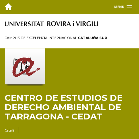
MENÚ
EL CEDAT
FORMACIÓN
CAMPUS DE EXCELENCIA INTERNACIONAL
CATALUÑA SUR
Máster universitario en Derecho Ambiental
Doctorado en Derecho Ambiental
Premio Josep Miquel Prats Canut
Clínica Jurídica Ambiental URV
INVESTIGACIÓN Y TRANSFERENCIA
CENTRO DE ESTUDIOS DE
PUBLICACIONES
DERECHO AMBIENTAL DE
TARRAGONA - CEDAT
COLABORA
Català
BLOG