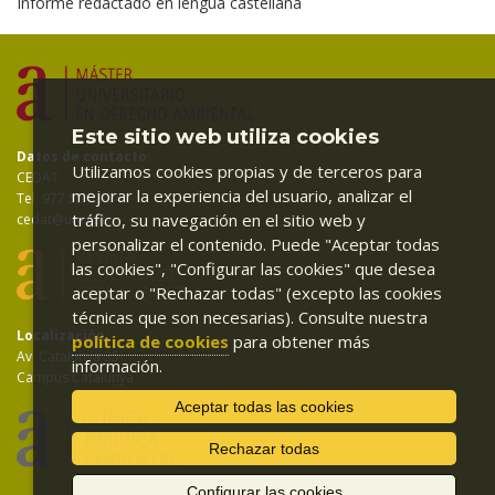
Informe redactado en lengua castellana
Este sitio web utiliza cookies
Datos de contacto:
Utilizamos cookies propias y de terceros para
CEDAT
mejorar la experiencia del usuario, analizar el
Tel: 977 55 83 94
tráfico, su navegación en el sitio web y
cedat@urv.cat
personalizar el contenido. Puede "Aceptar todas
las cookies", "Configurar las cookies" que desea
aceptar o "Rechazar todas" (excepto las cookies
técnicas que son necesarias). Consulte nuestra
Localización:
política de cookies
para obtener más
Av. Catalunya 35
información.
Campus Catalunya
Aceptar todas las cookies
Rechazar todas
Configurar las cookies