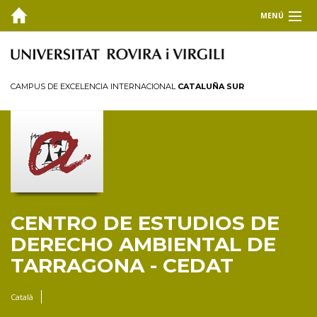
MENÚ
EL CEDAT
FORMACIÓN
CAMPUS DE EXCELENCIA INTERNACIONAL
CATALUÑA SUR
INVESTIGACIÓN Y TRANSFERENCIA
PUBLICACIONES
COLABORA
Prácticas
CENTRO DE ESTUDIOS DE
Pasantías
DERECHO AMBIENTAL DE
Estancias de investigación
TARRAGONA - CEDAT
Donaciones
Català
BLOG