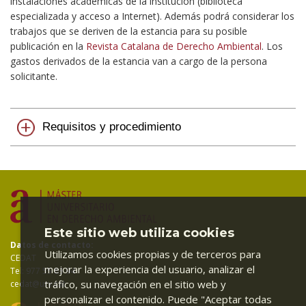
instalaciones académicas de la institución (biblioteca
especializada y acceso a Internet). Además podrá considerar los
trabajos que se deriven de la estancia para su posible
publicación en la
Revista Catalana de Derecho Ambiental
. Los
gastos derivados de la estancia van a cargo de la persona
solicitante.
Requisitos y procedimiento
Este sitio web utiliza cookies
Datos de contacto:
Utilizamos cookies propias y de terceros para
CEDAT
mejorar la experiencia del usuario, analizar el
Tel: 977 55 83 94
tráfico, su navegación en el sitio web y
cedat@urv.cat
personalizar el contenido. Puede "Aceptar todas