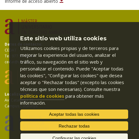
Informe de acceso abierto
Este sitio web utiliza cookies
Datos de contacto:
Utilizamos cookies propias y de terceros para
CEDAT
mejorar la experiencia del usuario, analizar el
Tel: 977 55 83 94
tráfico, su navegación en el sitio web y
cedat@urv.cat
personalizar el contenido. Puede "Aceptar todas
las cookies", "Configurar las cookies" que desea
aceptar o "Rechazar todas" (excepto las cookies
técnicas que son necesarias). Consulte nuestra
Localización:
política de cookies
para obtener más
Av. Catalunya 35
información.
Campus Catalunya
Aceptar todas las cookies
Rechazar todas
Configurar las cookies