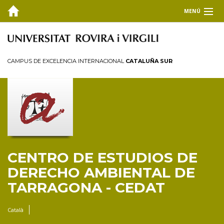
MENÚ
EL CEDAT
FORMACIÓN
CAMPUS DE EXCELENCIA INTERNACIONAL
CATALUÑA SUR
Máster universitario en Derecho Ambiental
Doctorado en Derecho Ambiental
Premio Josep Miquel Prats Canut
Clínica Jurídica Ambiental URV
INVESTIGACIÓN Y TRANSFERENCIA
CENTRO DE ESTUDIOS DE
PUBLICACIONES
DERECHO AMBIENTAL DE
TARRAGONA - CEDAT
COLABORA
Català
BLOG