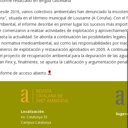
nforme redactado en lengua castellana
esde 2016, varios colectivos ambientales han denunciado la insosten
inx", situada en el término municipal de Lousame (A Coruña). Con el f
mbiental, el informe describe en primer lugar los sucesos más importa
e comenzaron a realizar actividades de explotación y aprovechamient
asta la actualidad. Se aborda a continuación las posibilidades legales
a normativa medioambiental, así como las responsabilidades por inact
ineros de explotación y restauración aprobados en 2009. A continuaci
el proyecto de recuperación ambiental para la depuración de las agu
an Finx y, finalmente, se apunta la calificación y argumentación penal
nforme de acceso abierto
Localización:
Suger
Av. Catalunya 35
Campus Catalunya