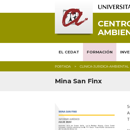
CENTRO
AMBIEN
EL CEDAT
FORMACIÓN
INV
PORTADA
CLINICA-JURIDICA-AMBIENTAL
Mina San Finx
S
A
T