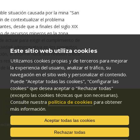
ible situación causada por la mina "San
in de contextualizar el problema
ntes, desde que a finales del siglo XIX
o de recursos mineros en la zona,
 de actuar para exigir el cumplimiento de
ividad administrativa en los proyectos
Este sitio web utiliza cookies
ón, el informe hace una revisión crítica
Utilizamos cookies propias y de terceros para mejorar
as residuales procedentes de la mina
la experiencia del usuario, analizar el tráfico, su
 de los hechos.
navegación en el sitio web y personalizar el contenido.
Puede "Aceptar todas las cookies", "Configurar las
cookies" que desea aceptar o "Rechazar todas"
(excepto las cookies técnicas que son necesarias).
Consulte nuestra
política de cookies
para obtener
más información.
Aceptar todas las cookies
encias
Rechazar todas