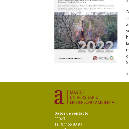
I
D
F
a
s
h
l
m
d
S
I
Datos de contacto:
CEDAT
Tel: 977 55 83 94