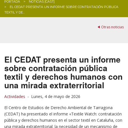
PORTADA
NOTICIAS [CAST]
EL CEDAT PRESENTA UN INFORME SOBRE CONTRATACIÓN PÚBLICA
BLOG
TEXTIL Y DE...
Otras noticias
El CEDAT presenta un informe
sobre contratación pública
textil y derechos humanos con
una mirada extraterritorial
Actividades
-
Lunes, 4 de mayo de 2026
El Centro de Estudios de Derecho Ambiental de Tarragona
(CEDAT) ha presentado el informe «Textile Watch: contratación
pública y derechos humanos en el sector textil en Cataluña, con
una mirada extraterritorial: la necesidad de un mecanismo de