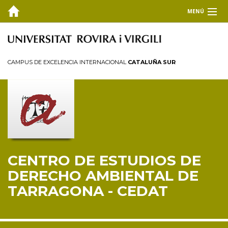
MENÚ
EL CEDAT
Inicio
CAMPUS DE EXCELENCIA INTERNACIONAL
CATALUÑA SUR
Presentación
Consejo de dirección
Miembros
Personal investigador
Reglamento
CENTRO DE ESTUDIOS DE
FORMACIÓN
DERECHO AMBIENTAL DE
INVESTIGACIÓN Y TRANSFERENCIA
TARRAGONA - CEDAT
PUBLICACIONES
COLABORA