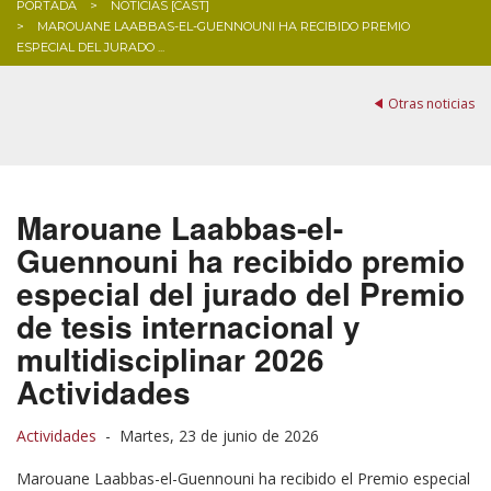
PORTADA
NOTICIAS [CAST]
MAROUANE LAABBAS-EL-GUENNOUNI HA RECIBIDO PREMIO
BLOG
ESPECIAL DEL JURADO ...
Otras noticias
Marouane Laabbas-el-
Guennouni ha recibido premio
especial del jurado del Premio
de tesis internacional y
multidisciplinar 2026
Actividades
Actividades
-
Martes, 23 de junio de 2026
Marouane Laabbas-el-Guennouni ha recibido el Premio especial