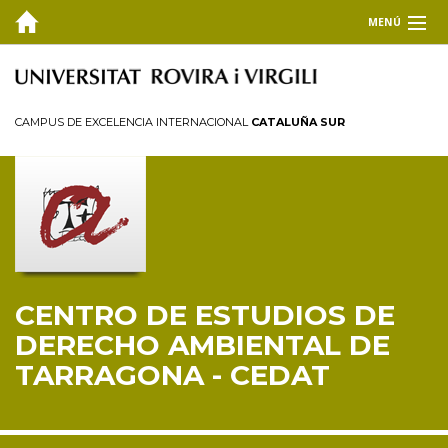
MENÚ
EL CEDAT
Inicio
CAMPUS DE EXCELENCIA INTERNACIONAL
CATALUÑA SUR
Presentación
Consejo de dirección
Miembros
Personal investigador
Reglamento
CENTRO DE ESTUDIOS DE
FORMACIÓN
DERECHO AMBIENTAL DE
INVESTIGACIÓN Y TRANSFERENCIA
TARRAGONA - CEDAT
PUBLICACIONES
COLABORA