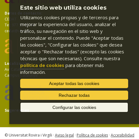
Este sitio web utiliza cookies
Datos de contacto:
Utilizamos cookies propias y de terceros para
CEDAT
mejorar la experiencia del usuario, analizar el
Tel: 977 55 83 94
tráfico, su navegación en el sitio web y
cedat@urv.cat
personalizar el contenido. Puede "Aceptar todas
las cookies", "Configurar las cookies" que desea
aceptar o "Rechazar todas" (excepto las cookies
técnicas que son necesarias). Consulte nuestra
Localización:
política de cookies
para obtener más
Av. Catalunya 35
información.
Campus Catalunya
Aceptar todas las cookies
Rechazar todas
Configurar las cookies
Sugerencias
© Universitat Rovira i Virgili ·
Aviso legal
·
Política de
cookies
·
Accesibilidad