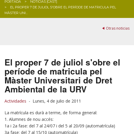
PORTADA
NOTICIAS [CAST]
EL PROPER 7 DE JULIOL S'OBRE EL PERÍODE DE MATRICULA PEL
BLOG
MÀSTER UNI...
Otras noticias
El proper 7 de juliol s'obre el
període de matricula pel
Màster Universitari de Dret
Ambiental de la URV
Actividades
-
Lunes, 4 de julio de 2011
La matrícula es durà a terme, de forma general:
1. Alumnes de nou accés:
1a i 2a fase: del 7 al 24/07 i del 5 al 20/09 (automatrícula)
3a fase: del 7 al 15/10 (automatrícula)