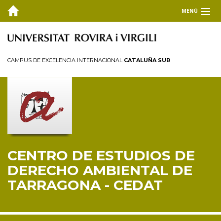
MENÚ
EL CEDAT
Inicio
CAMPUS DE EXCELENCIA INTERNACIONAL
CATALUÑA SUR
Presentación
Consejo de dirección
Miembros
Personal investigador
Reglamento
CENTRO DE ESTUDIOS DE
FORMACIÓN
DERECHO AMBIENTAL DE
INVESTIGACIÓN Y TRANSFERENCIA
TARRAGONA - CEDAT
PUBLICACIONES
COLABORA