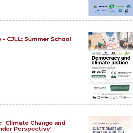
ab – CJLL: Summer School
l: "Climate Change and
nder Perspective"