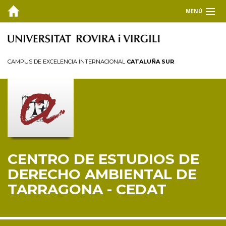
MENÚ
EL CEDAT
Inicio
CAMPUS DE EXCELENCIA INTERNACIONAL
CATALUÑA SUR
Presentación
Consejo de dirección
Miembros
Personal investigador
Reglamento
CENTRO DE ESTUDIOS DE
FORMACIÓN
DERECHO AMBIENTAL DE
INVESTIGACIÓN Y TRANSFERENCIA
TARRAGONA - CEDAT
PUBLICACIONES
COLABORA