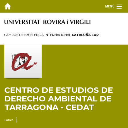
MENÚ
EL CEDAT
FORMACIÓN
CAMPUS DE EXCELENCIA INTERNACIONAL
CATALUÑA SUR
INVESTIGACIÓN Y TRANSFERENCIA
PUBLICACIONES
Memoria
Boletín
CENTRO DE ESTUDIOS DE
Cuadernos de Derecho Ambiental
DERECHO AMBIENTAL DE
Informes
TARRAGONA - CEDAT
Otras publicaciones
COLABORA
Català