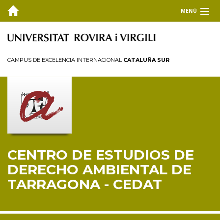
MENÚ
EL CEDAT
Inicio
CAMPUS DE EXCELENCIA INTERNACIONAL
CATALUÑA SUR
Presentación
Consejo de dirección
Miembros
Personal investigador
Reglamento
CENTRO DE ESTUDIOS DE
FORMACIÓN
DERECHO AMBIENTAL DE
INVESTIGACIÓN Y TRANSFERENCIA
TARRAGONA - CEDAT
PUBLICACIONES
COLABORA