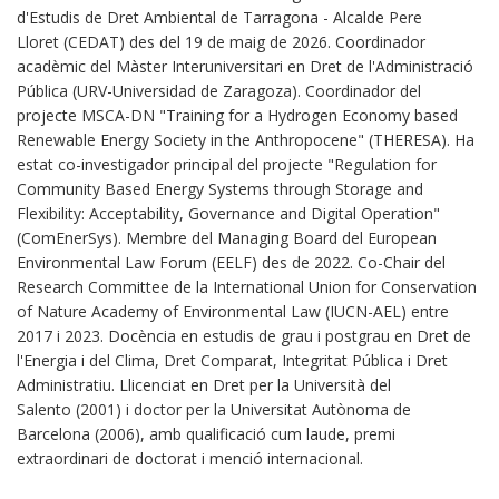
d'Estudis de Dret Ambiental de Tarragona - Alcalde Pere
Lloret (CEDAT) des del 19 de maig de 2026. Coordinador
acadèmic del Màster Interuniversitari en Dret de l'Administració
Pública (URV-Universidad de Zaragoza). Coordinador del
projecte MSCA-DN "Training for a Hydrogen Economy based
Renewable Energy Society in the Anthropocene" (THERESA). Ha
estat co-investigador principal del projecte "Regulation for
Community Based Energy Systems through Storage and
Flexibility: Acceptability, Governance and Digital Operation"
(ComEnerSys). Membre del Managing Board del European
Environmental Law Forum (EELF) des de 2022. Co-Chair del
Research Committee de la International Union for Conservation
of Nature Academy of Environmental Law (IUCN-AEL) entre
2017 i 2023. Docència en estudis de grau i postgrau en Dret de
l'Energia i del Clima, Dret Comparat, Integritat Pública i Dret
Administratiu. Llicenciat en Dret per la Università del
Salento (2001) i doctor per la Universitat Autònoma de
Barcelona (2006), amb qualificació cum laude, premi
extraordinari de doctorat i menció internacional.