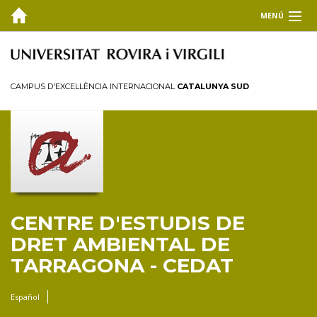
MENÚ
EL CEDAT
Inici
CAMPUS D'EXCEL·LÈNCIA INTERNACIONAL
CATALUNYA SUD
Presentació
Consell de direcció
Membres
Personal investigador
Reglament
CENTRE D'ESTUDIS DE
FORMACIÓ
DRET AMBIENTAL DE
RECERCA I TRANSFERÈNCIA
TARRAGONA - CEDAT
PUBLICACIONS
Español
COL·LABORA