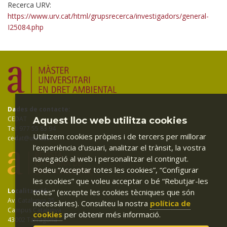
Recerca URV:
https://www.urv.cat/html/grupsrecerca/investigadors/general-
I25084.php
Dades de contacte:
CEDAT
Aquest lloc web utilitza cookies
Tel: 977 55 83 94
Utilitzem cookies pròpies i de tercers per millorar
cedat@urv.cat
l’experiència d’usuari, analitzar el trànsit, la vostra
navegació al web i personalitzar el contingut.
Podeu “Acceptar totes les cookies”, “Configurar
les cookies” que voleu acceptar o bé “Rebutjar-les
Localització:
totes” (excepte les cookies tècniques que són
Av. Catalunya 35
necessàries). Consulteu la nostra
política de
Campus Catalunya
cookies
per obtenir més informació.
43002 Tarragona