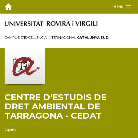
MENÚ
EL CEDAT
FORMACIÓ
CAMPUS D'EXCEL·LÈNCIA INTERNACIONAL
CATALUNYA SUD
RECERCA I TRANSFERÈNCIA
PUBLICACIONS
COL·LABORA
Pràctiques
CENTRE D'ESTUDIS DE
Passanties
DRET AMBIENTAL DE
Estades de recerca
TARRAGONA - CEDAT
Donacions
Español
BLOG