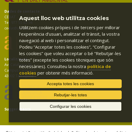
Dades de contacte:
CEDAT
Aquest lloc web utilitza cookies
Tel: 977 55 83 94
Utilitzem cookies pròpies i de tercers per millorar
cedat@urv.cat
l’experiència d’usuari, analitzar el trànsit, la vostra
navegació al web i personalitzar el contingut.
Podeu “Acceptar totes les cookies”, “Configurar
les cookies” que voleu acceptar o bé “Rebutjar-les
Localització:
totes” (excepte les cookies tècniques que són
Av. Catalunya 35
necessàries). Consulteu la nostra
política de
Campus Catalunya
cookies
per obtenir més informació.
43002 Tarragona
Accepta totes les cookies
Rebutjar-les totes
Configurar les cookies
Suggeriments