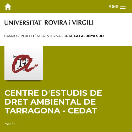
MENÚ
EL CEDAT
FORMACIÓ
CAMPUS D'EXCEL·LÈNCIA INTERNACIONAL
CATALUNYA SUD
Màster Universitari en Dret Ambiental (MUDA)
Doctorat en Dret Ambiental
Premi Josep Miquel Prats Canut
Clínica Jurídica Ambiental URV
RECERCA I TRANSFERÈNCIA
CENTRE D'ESTUDIS DE
PUBLICACIONS
DRET AMBIENTAL DE
TARRAGONA - CEDAT
COL·LABORA
Español
BLOG