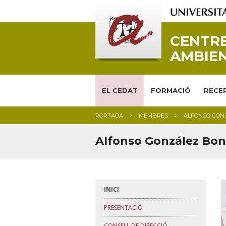
CENTRE
AMBIEN
EL CEDAT
FORMACIÓ
RECER
PORTADA
MEMBRES
ALFONSO GON
Alfonso González Bon
INICI
PRESENTACIÓ
CONSELL DE DIRECCIÓ