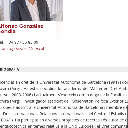
Alfonso González
Bondia
el: + 34 977 55 83 09
lfonso.gonzalez@urv.cat
BIOGRAFIA
licenciat en dret de la Universitat Autònoma de Barcelona (1991) i doc
ovira i Virgili. Ha estat coordinador acadèmic del Màster en Dret Ambien
cursos 2003-2006) i actualment s'exerceix com a degà de la Facultat de
ovira i Virgili. Investigador associat de l´Observatori Política Exterior E
uropeus adscrit a la Universitat Autònoma de Barcelona i membre de
e Dret Internacional i Relacions Internacionals i del Centre d´Estudi
CEDAT). Ha participat en diversos projectes de recerca i és autor de 
ientificotècnics en temes relatius a la Unió Europea i el Dret comunitar