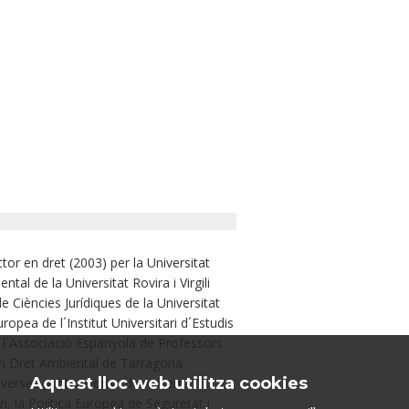
tor en dret (2003) per la Universitat
tal de la Universitat Rovira i Virgili
 Ciències Jurídiques de la Universitat
uropea de l´Institut Universitari d´Estudis
 l´Associació Espanyola de Professors
s en Dret Ambiental de Tarragona
Aquest lloc web utilitza cookies
diverses publicacions i documents
i, la Política Europea de Seguretat i