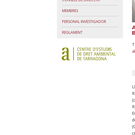
MEMBRES
PERSONAL INVESTIGADOR
REGLAMENT
T
a
L
R
(
R
E
d
(
c