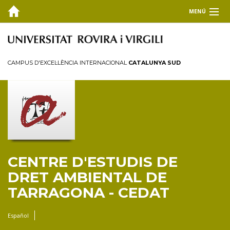
MENÚ
EL CEDAT
Inici
CAMPUS D'EXCEL·LÈNCIA INTERNACIONAL
CATALUNYA SUD
Presentació
Consell de direcció
Membres
Personal investigador
Reglament
CENTRE D'ESTUDIS DE
FORMACIÓ
DRET AMBIENTAL DE
RECERCA I TRANSFERÈNCIA
TARRAGONA - CEDAT
PUBLICACIONS
Español
COL·LABORA