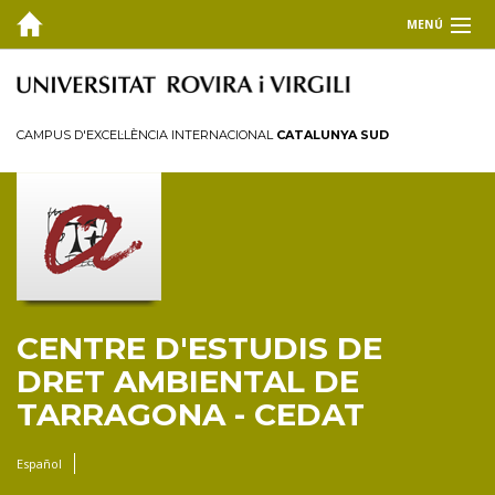
MENÚ
EL CEDAT
Inici
CAMPUS D'EXCEL·LÈNCIA INTERNACIONAL
CATALUNYA SUD
Presentació
Consell de direcció
Membres
Personal investigador
Reglament
CENTRE D'ESTUDIS DE
FORMACIÓ
DRET AMBIENTAL DE
RECERCA I TRANSFERÈNCIA
TARRAGONA - CEDAT
PUBLICACIONS
Español
COL·LABORA