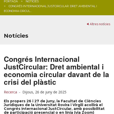
PORTADA
NOTÍCIES
CONGRÉS INTERNACIONAL JUSTCIRCULAR: DRET AMBIENTAL I
BLOG
ECONOMIA CIRCUL...
Altres notícies
Notícies
Congrés Internacional
JustCircular: Dret ambiental i
economia circular davant de la
crisi del plàstic
Recerca
-
Dijous, 26 de juny de 2025
Els propers 26 i 27 de juny, la Facultat de Ciències
Jurídiques de la Universitat Rovira i Virgili acollirà el
Congrés Internacional JustCircular, amb possibilitat
de participació presencial o en línia (via Zoom)