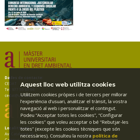
Dades de contacte:
CEDAT
Aquest lloc web utilitza cookies
Tel: 977 55 83 94
Utilitzem cookies pròpies i de tercers per millorar
cedat@urv.cat
l’experiència d’usuari, analitzar el trànsit, la vostra
navegació al web i personalitzar el contingut.
Podeu “Acceptar totes les cookies”, “Configurar
les cookies” que voleu acceptar o bé “Rebutjar-les
Localització:
totes” (excepte les cookies tècniques que són
Av. Catalunya 35
necessàries). Consulteu la nostra
política de
Campus Catalunya