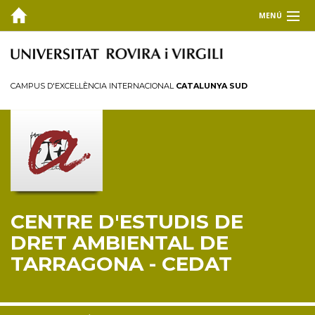
MENÚ
EL CEDAT
Inici
CAMPUS D'EXCEL·LÈNCIA INTERNACIONAL
CATALUNYA SUD
Presentació
Consell de direcció
Membres
Personal investigador
Reglament
CENTRE D'ESTUDIS DE
FORMACIÓ
DRET AMBIENTAL DE
RECERCA I TRANSFERÈNCIA
TARRAGONA - CEDAT
PUBLICACIONS
COL·LABORA