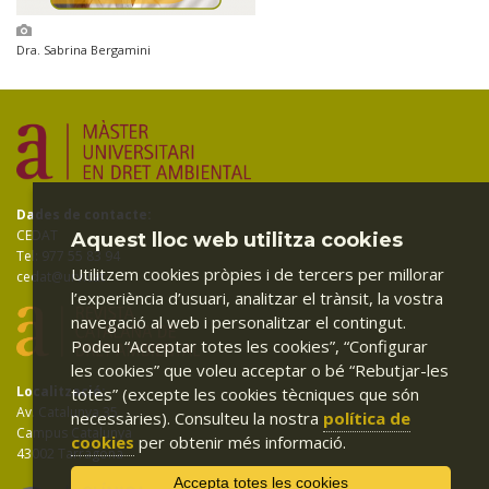
Dra. Sabrina Bergamini
Dades de contacte:
CEDAT
Aquest lloc web utilitza cookies
Tel: 977 55 83 94
Utilitzem cookies pròpies i de tercers per millorar
cedat@urv.cat
l’experiència d’usuari, analitzar el trànsit, la vostra
navegació al web i personalitzar el contingut.
Podeu “Acceptar totes les cookies”, “Configurar
les cookies” que voleu acceptar o bé “Rebutjar-les
Localització:
totes” (excepte les cookies tècniques que són
Av. Catalunya 35
necessàries). Consulteu la nostra
política de
Campus Catalunya
cookies
per obtenir més informació.
43002 Tarragona
Accepta totes les cookies