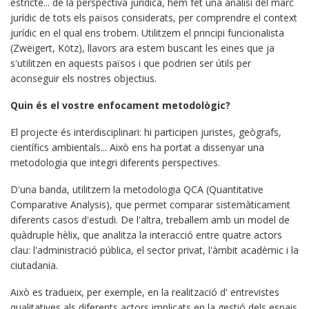
estricte... de la perspectiva jurídica, hem fet una anàlisi del marc
jurídic de tots els països considerats, per comprendre el context
jurídic en el qual ens trobem. Utilitzem el principi funcionalista
(Zweigert, Kötz), llavors ara estem buscant les eines que ja
s'utilitzen en aquests països i que podrien ser útils per
aconseguir els nostres objectius.
Quin és el vostre enfocament metodològic?
El projecte és interdisciplinari: hi participen juristes, geògrafs,
científics ambientals... Això ens ha portat a dissenyar una
metodologia que integri diferents perspectives.
D'una banda, utilitzem la metodologia QCA (Quantitative
Comparative Analysis), que permet comparar sistemàticament
diferents casos d'estudi. De l'altra, treballem amb un model de
quàdruple hèlix, que analitza la interacció entre quatre actors
clau: l'administració pública, el sector privat, l'àmbit acadèmic i la
ciutadania.
Això es tradueix, per exemple, en la realització d' entrevistes
qualitatives als diferents actors implicats en la gestió dels espais