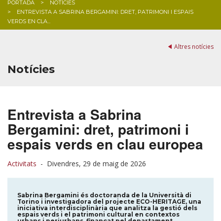
PORTADA
NOTÍCIES
ENTREVISTA A SABRINA BERGAMINI: DRET, PATRIMONI I ESPAIS
BLOG
VERDS EN CLA...
Altres notícies
Notícies
Entrevista a Sabrina
Bergamini: dret, patrimoni i
espais verds en clau europea
Activitats
-
Divendres, 29 de maig de 2026
Sabrina Bergamini és doctoranda de la Università di
Torino i investigadora del projecte ECO-HERITAGE, una
iniciativa interdisciplinària que analitza la gestió dels
espais verds i el patrimoni cultural en contextos
urbans i periurbans, finançat pel departament