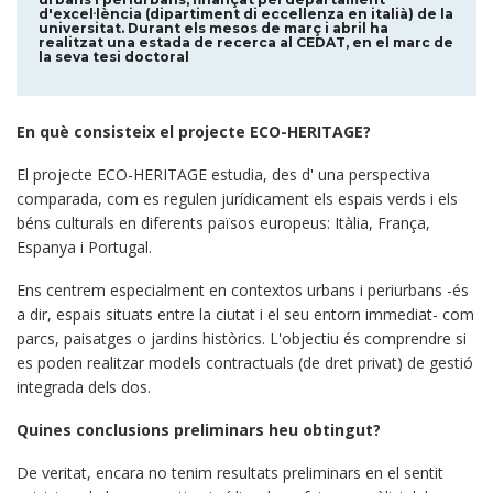
d'excel·lència (dipartiment di eccellenza en italià) de la
universitat. Durant els mesos de març i abril ha
realitzat una estada de recerca al CEDAT, en el marc de
la seva tesi doctoral
En què consisteix el projecte ECO-HERITAGE?
El projecte ECO-HERITAGE estudia, des d' una perspectiva
comparada, com es regulen jurídicament els espais verds i els
béns culturals en diferents països europeus: Itàlia, França,
Espanya i Portugal.
Ens centrem especialment en contextos urbans i periurbans -és
a dir, espais situats entre la ciutat i el seu entorn immediat- com
parcs, paisatges o jardins històrics. L'objectiu és comprendre si
es poden realitzar models contractuals (de dret privat) de gestió
integrada dels dos.
Quines conclusions preliminars heu obtingut?
De veritat, encara no tenim resultats preliminars en el sentit