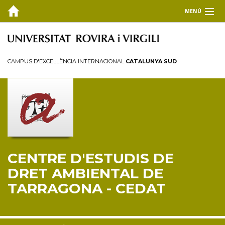
MENÚ
EL CEDAT
Inici
CAMPUS D'EXCEL·LÈNCIA INTERNACIONAL
CATALUNYA SUD
Presentació
Consell de direcció
Membres
Personal investigador
Reglament
CENTRE D'ESTUDIS DE
FORMACIÓ
DRET AMBIENTAL DE
RECERCA I TRANSFERÈNCIA
TARRAGONA - CEDAT
PUBLICACIONS
COL·LABORA