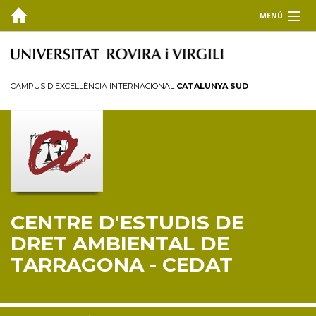
MENÚ
EL CEDAT
Inici
CAMPUS D'EXCEL·LÈNCIA INTERNACIONAL
CATALUNYA SUD
Presentació
Consell de direcció
Membres
Personal investigador
Reglament
CENTRE D'ESTUDIS DE
FORMACIÓ
DRET AMBIENTAL DE
RECERCA I TRANSFERÈNCIA
TARRAGONA - CEDAT
PUBLICACIONS
COL·LABORA