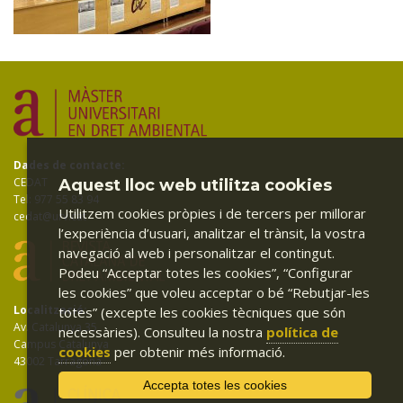
Dades de contacte:
CEDAT
Aquest lloc web utilitza cookies
Tel: 977 55 83 94
Utilitzem cookies pròpies i de tercers per millorar
cedat@urv.cat
l’experiència d’usuari, analitzar el trànsit, la vostra
navegació al web i personalitzar el contingut.
Podeu “Acceptar totes les cookies”, “Configurar
les cookies” que voleu acceptar o bé “Rebutjar-les
Localització:
totes” (excepte les cookies tècniques que són
Av. Catalunya 35
necessàries). Consulteu la nostra
política de
Campus Catalunya
cookies
per obtenir més informació.
43002 Tarragona
Accepta totes les cookies