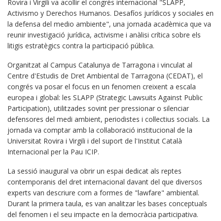
Rovira i Virgili va acollir el congrés internacional "SLAPP,
Activismo y Derechos Humanos. Desafíos jurídicos y sociales en
la defensa del medio ambiente", una jornada acadèmica que va
reunir investigació jurídica, activisme i anàlisi crítica sobre els
litigis estratègics contra la participació pública.
Organitzat al Campus Catalunya de Tarragona i vinculat al
Centre d'Estudis de Dret Ambiental de Tarragona (CEDAT), el
congrés va posar el focus en un fenomen creixent a escala
europea i global: les SLAPP (Strategic Lawsuits Against Public
Participation), utilitzades sovint per pressionar o silenciar
defensores del medi ambient, periodistes i col·lectius socials. La
jornada va comptar amb la col·laboració institucional de la
Universitat Rovira i Virgili i del suport de l'Institut Català
Internacional per la Pau ICIP.
La sessió inaugural va obrir un espai dedicat als reptes
contemporanis del dret internacional davant del que diversos
experts van descriure com a formes de "lawfare" ambiental.
Durant la primera taula, es van analitzar les bases conceptuals
del fenomen i el seu impacte en la democràcia participativa.