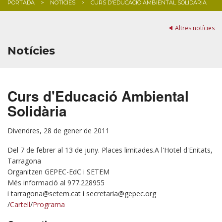
PORTADA
NOTÍCIES
CURS D'EDUCACIÓ AMBIENTAL SOLIDÀRIA
BLOG
Altres notícies
Notícies
Curs d'Educació Ambiental
Solidària
Divendres, 28 de gener de 2011
Del 7 de febrer al 13 de juny. Places limitades.A l'Hotel d'Enitats,
Tarragona
Organitzen GEPEC-EdC i SETEM
Més informació al 977.228955
i tarragona@setem.cat i secretaria@gepec.org
/
Cartell
/
Programa