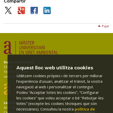
Compartir
Pujar
Dades de contacte:
CEDAT
Aquest lloc web utilitza cookies
Tel: 977 55 83 94
Utilitzem cookies pròpies i de tercers per millorar
cedat@urv.cat
l’experiència d’usuari, analitzar el trànsit, la vostra
navegació al web i personalitzar el contingut.
Podeu “Acceptar totes les cookies”, “Configurar
les cookies” que voleu acceptar o bé “Rebutjar-les
Localització:
totes” (excepte les cookies tècniques que són
Av. Catalunya 35
necessàries). Consulteu la nostra
política de
Campus Catalunya