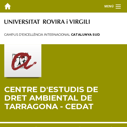
MENÚ
EL CEDAT
Inici
CAMPUS D'EXCEL·LÈNCIA INTERNACIONAL
CATALUNYA SUD
Presentació
Consell de direcció
Membres
Personal investigador
Reglament
CENTRE D'ESTUDIS DE
FORMACIÓ
DRET AMBIENTAL DE
RECERCA I TRANSFERÈNCIA
TARRAGONA - CEDAT
PUBLICACIONS
COL·LABORA