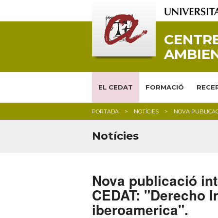
CENTRE
AMBIEN
EL CEDAT
FORMACIÓ
RECER
PORTADA
NOTÍCIES
NOVA PUBLICAC
Notícies
Nova publicació in
CEDAT: "Derecho In
iberoamerica".