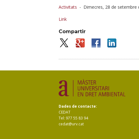
Activitats
-
Dimecres, 28 de setembre 
Link
Compartir
Dades de contacte:
CEDAT
Tel: 977 55 83 94
cedat@urv.cat