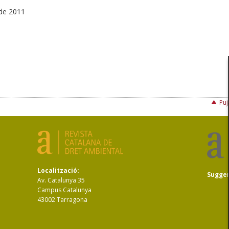
de 2011
Puj
Localització:
Sugge
Av. Catalunya 35
Campus Catalunya
43002 Tarragona