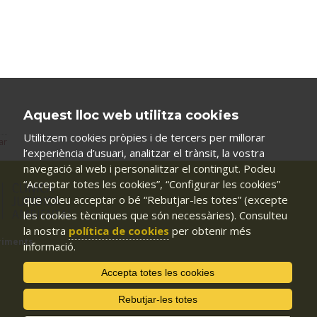
Aquest lloc web utilitza cookies
Utilitzem cookies pròpies i de tercers per millorar
ar
l’experiència d’usuari, analitzar el trànsit, la vostra
navegació al web i personalitzar el contingut. Podeu
“Acceptar totes les cookies”, “Configurar les cookies”
que voleu acceptar o bé “Rebutjar-les totes” (excepte
les cookies tècniques que són necessàries). Consulteu
la nostra
política de cookies
per obtenir més
riments
informació.
Accepta totes les cookies
Rebutjar-les totes