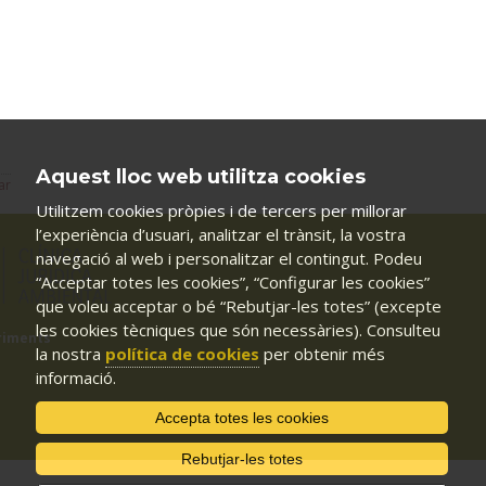
Aquest lloc web utilitza cookies
ar
Utilitzem cookies pròpies i de tercers per millorar
l’experiència d’usuari, analitzar el trànsit, la vostra
navegació al web i personalitzar el contingut. Podeu
“Acceptar totes les cookies”, “Configurar les cookies”
que voleu acceptar o bé “Rebutjar-les totes” (excepte
les cookies tècniques que són necessàries). Consulteu
riments
la nostra
política de cookies
per obtenir més
informació.
Accepta totes les cookies
Rebutjar-les totes