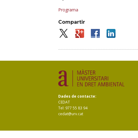
Programa
Compartir
Dades de contacte:
CEDAT
Tel: 977 55 83 94
cedat@urv.cat