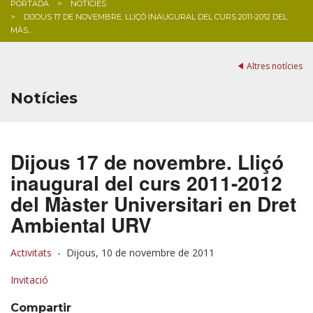
PORTADA
NOTÍCIES
DIJOUS 17 DE NOVEMBRE. LLIÇÓ INAUGURAL DEL CURS 2011-2012 DEL
BLOG
MÀS...
Altres notícies
Notícies
Dijous 17 de novembre. Lliçó
inaugural del curs 2011-2012
del Màster Universitari en Dret
Ambiental URV
Activitats
-
Dijous, 10 de novembre de 2011
Invitació
Compartir