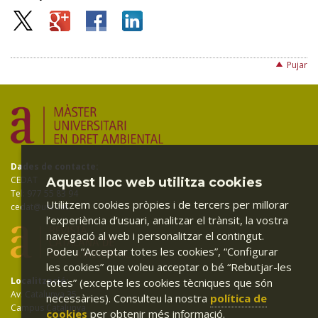
Pujar
Dades de contacte:
CEDAT
Aquest lloc web utilitza cookies
Tel: 977 55 83 94
Utilitzem cookies pròpies i de tercers per millorar
cedat@urv.cat
l’experiència d’usuari, analitzar el trànsit, la vostra
navegació al web i personalitzar el contingut.
Podeu “Acceptar totes les cookies”, “Configurar
les cookies” que voleu acceptar o bé “Rebutjar-les
Localització:
totes” (excepte les cookies tècniques que són
Av. Catalunya 35
necessàries). Consulteu la nostra
política de
Campus Catalunya
cookies
per obtenir més informació.