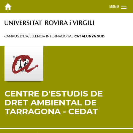
MENÚ
EL CEDAT
Inici
CAMPUS D'EXCEL·LÈNCIA INTERNACIONAL
CATALUNYA SUD
Presentació
Consell de direcció
Membres
Personal investigador
Reglament
CENTRE D'ESTUDIS DE
FORMACIÓ
DRET AMBIENTAL DE
RECERCA I TRANSFERÈNCIA
TARRAGONA - CEDAT
PUBLICACIONS
COL·LABORA