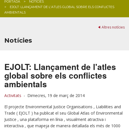
PORTADA
NOTÍCIES
EJOLT: LLANÇAMENT DE L'ATLES GLOBAL SOBRE ELS CONFLICTES
BLOG
AMBIENTALS
Altres notícies
Notícies
EJOLT: Llançament de l'atles
global sobre els conflictes
ambientals
Activitats
-
Dimecres, 19 de març de 2014
El projecte Environmental Justice Organisations , Liabilities and
Trade ( EJOLT ) ha publicat el seu Global Atlas of Environmental
Justice , una plataforma en línia , visualment atractiva i
interactiva , que mapeja de manera detallada els més de 1000