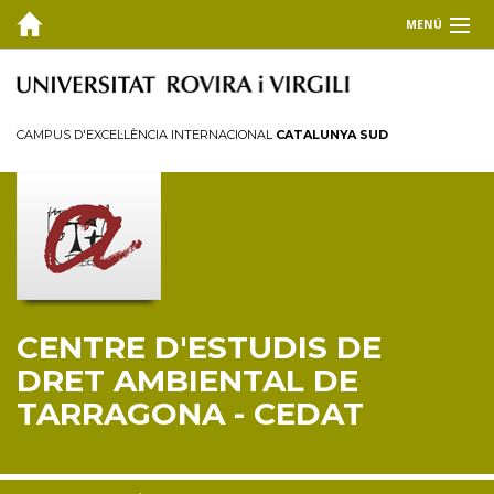
MENÚ
EL CEDAT
Inici
CAMPUS D'EXCEL·LÈNCIA INTERNACIONAL
CATALUNYA SUD
Presentació
Consell de direcció
Membres
Personal investigador
Reglament
CENTRE D'ESTUDIS DE
FORMACIÓ
DRET AMBIENTAL DE
RECERCA I TRANSFERÈNCIA
TARRAGONA - CEDAT
PUBLICACIONS
COL·LABORA