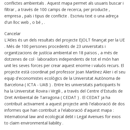
conflictes ambientals . Aquest mapa permet als usuaris buscar i
filtrar , a través de 100 camps de recerca, per producte ,
empresa , país i tipus de conflicte . Escriviu text o una adreça
d'un lloc web , o bé , .
Cancelar
L'Atles és un dels resultats del projecte EJOLT finançat per la UE
. Més de 100 persones procedents de 23 universitats i
organitzacions de justícia ambiental en 18 països , a més de
dotzenes de col · laboradors independents de tot el món han
unit les seves forces per crear aquest enorme i valuós recurs. El
projecte està coordinat pel professor Joan Martínez Alier i el seu
equip d'economistes ecològics de la Universitat Autònoma de
Barcelona ( ICTA - UAB ) . Entre les universitats participants hi
ha la Universitat Rovira i Virgili , a través del Centre d'Estudis de
Dret Ambiental de Tarragona ( CEDAT ) . El CEDAT ja ha
contribuït activament a aquest projecte amb l'elaboració de dos
informes que han contribuït a l'elaboració d'aquest mapa :
International law and ecological debt i Legal Avenues for exos
to claim environmental liability .