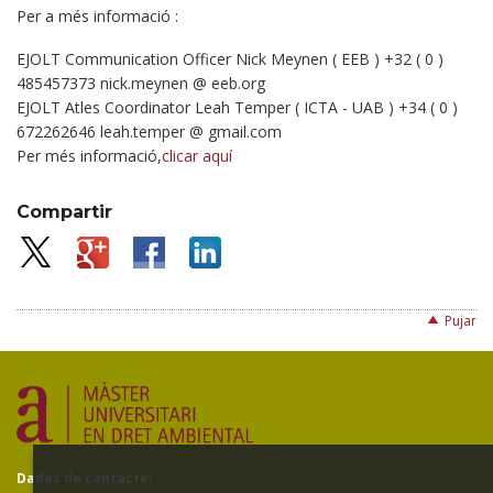
Per a més informació :
EJOLT Communication Officer Nick Meynen ( EEB ) +32 ( 0 )
485457373 nick.meynen @ eeb.org
EJOLT Atles Coordinator Leah Temper ( ICTA - UAB ) +34 ( 0 )
672262646 leah.temper @ gmail.com
Per més informació,
clicar aquí
Compartir
Pujar
Dades de contacte: