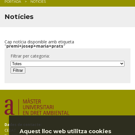
PORTADA
NOTICIES
BLOG
Notícies
Cap notícia disponible amb etiqueta
"
premi+josep+maria+prats
"
Filtrar per categoria:
Dades de contacte:
CEDAT
Aquest lloc web utilitza cookies