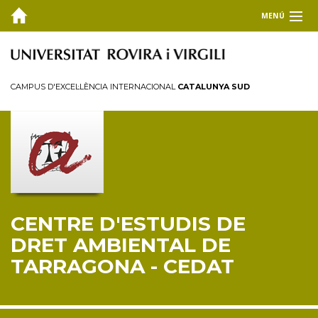
MENÚ
EL CEDAT
Inici
CAMPUS D'EXCEL·LÈNCIA INTERNACIONAL
CATALUNYA SUD
Presentació
Consell de direcció
Membres
Personal investigador
Reglament
CENTRE D'ESTUDIS DE
FORMACIÓ
DRET AMBIENTAL DE
RECERCA I TRANSFERÈNCIA
TARRAGONA - CEDAT
PUBLICACIONS
COL·LABORA