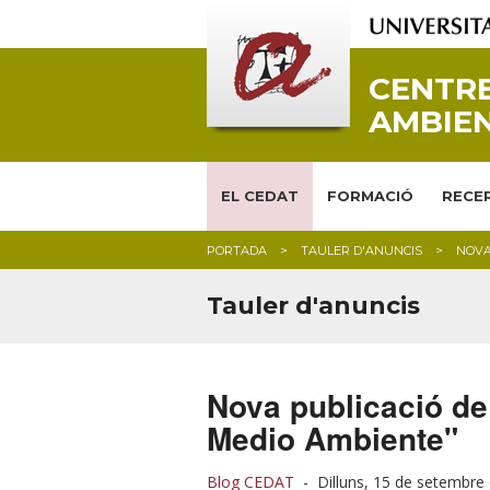
CENTRE
AMBIEN
EL CEDAT
FORMACIÓ
RECER
PORTADA
TAULER D'ANUNCIS
NOVA
Tauler d'anuncis
Nova publicació de
Medio Ambiente"
Blog CEDAT
-
Dilluns, 15 de setembre