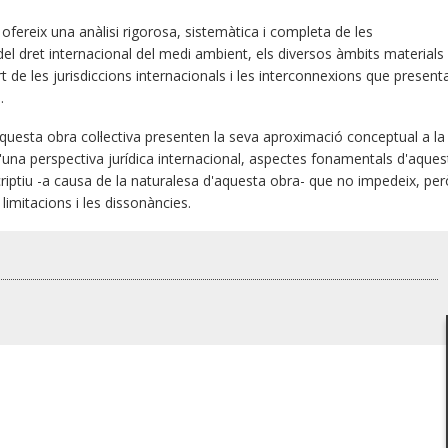
fereix una anàlisi rigorosa, sistemàtica i completa de les
s del dret internacional del medi ambient, els diversos àmbits materials
t de les jurisdiccions internacionals i les interconnexions que present
.
 aquesta obra col·lectiva presenten la seva aproximació conceptual a la
d'una perspectiva jurídica internacional, aspectes fonamentals d'aques
ptiu -a causa de la naturalesa d'aquesta obra- que no impedeix, per
limitacions i les dissonàncies.