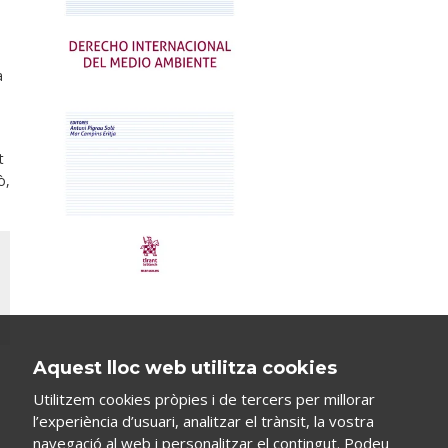
a
t
ò,
Aquest lloc web utilitza cookies
Utilitzem cookies pròpies i de tercers per millorar
l’experiència d’usuari, analitzar el trànsit, la vostra
navegació al web i personalitzar el contingut. Podeu