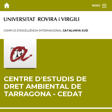
MENÚ
EL CEDAT
Inici
CAMPUS D'EXCEL·LÈNCIA INTERNACIONAL
CATALUNYA SUD
Presentació
Consell de direcció
Membres
Personal investigador
Reglament
CENTRE D'ESTUDIS DE
FORMACIÓ
DRET AMBIENTAL DE
RECERCA I TRANSFERÈNCIA
TARRAGONA - CEDAT
PUBLICACIONS
COL·LABORA