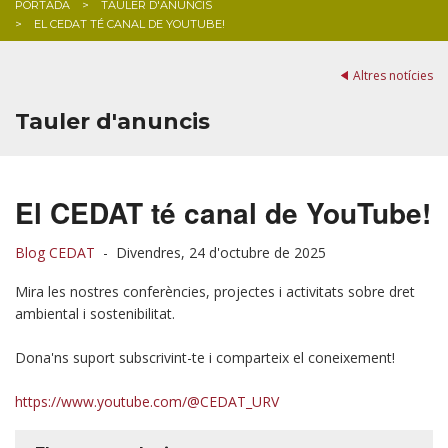
PORTADA
TAULER D'ANUNCIS
EL CEDAT TÉ CANAL DE YOUTUBE!
BLOG
Altres notícies
Tauler d'anuncis
El CEDAT té canal de YouTube!
Blog CEDAT
-
Divendres, 24 d'octubre de 2025
Mira les nostres conferències, projectes i activitats sobre dret
ambiental i sostenibilitat.
Dona'ns suport subscrivint-te i comparteix el coneixement!
https://www.youtube.com/@CEDAT_URV