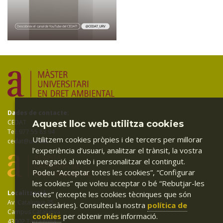
Dades de contacte:
CEDAT
Aquest lloc web utilitza cookies
Tel: 977 55 83 94
Utilitzem cookies pròpies i de tercers per millorar
cedat@urv.cat
l’experiència d’usuari, analitzar el trànsit, la vostra
navegació al web i personalitzar el contingut.
Podeu “Acceptar totes les cookies”, “Configurar
les cookies” que voleu acceptar o bé “Rebutjar-les
Localització:
totes” (excepte les cookies tècniques que són
Av. Catalunya 35
necessàries). Consulteu la nostra
política de
Campus Catalunya
cookies
per obtenir més informació.
43002 Tarragona