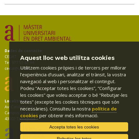
Dades de contacte:
CEDAT
Aquest lloc web utilitza cookies
Tel: 977 55 83 94
Utilitzem cookies pròpies i de tercers per millorar
cedat@urv.cat
l’experiència d’usuari, analitzar el trànsit, la vostra
navegació al web i personalitzar el contingut.
Podeu “Acceptar totes les cookies”, “Configurar
les cookies” que voleu acceptar o bé “Rebutjar-les
Localització:
totes” (excepte les cookies tècniques que són
Av. Catalunya 35
necessàries). Consulteu la nostra
política de
Campus Catalunya
cookies
per obtenir més informació.
43002 Tarragona
Accepta totes les cookies
Rebutjar-les totes