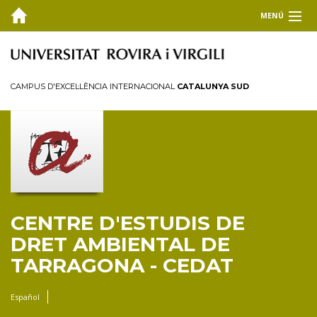
MENÚ
EL CEDAT
Inici
CAMPUS D'EXCEL·LÈNCIA INTERNACIONAL
CATALUNYA SUD
Presentació
Consell de direcció
Membres
Personal investigador
Reglament
CENTRE D'ESTUDIS DE
FORMACIÓ
DRET AMBIENTAL DE
RECERCA I TRANSFERÈNCIA
TARRAGONA - CEDAT
PUBLICACIONS
Español
COL·LABORA