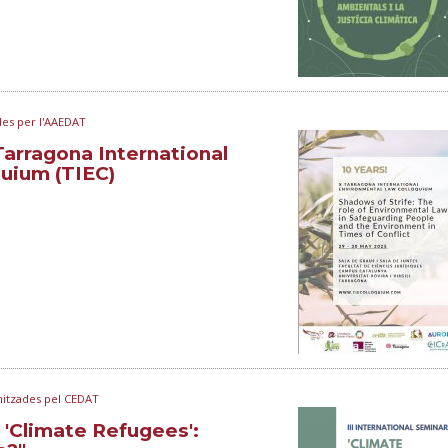
ades per l'AAEDAT
Tarragona International
uium (TIEC)
anitzades pel CEDAT
: 'Climate Refugees':