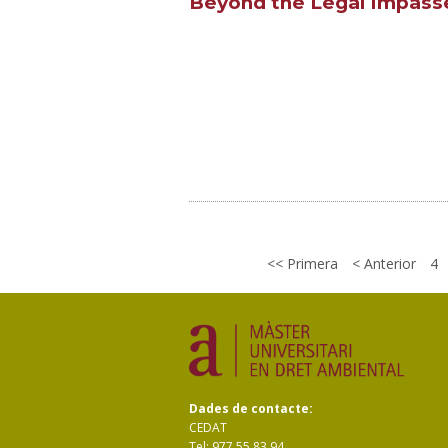
Beyond the Legal Impass
Primera
Anterior
4
Dades de contacte:
CEDAT
Tel: 977 55 83 94