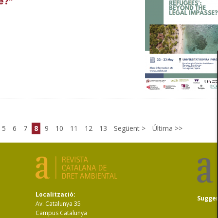
e?"
5
6
7
8
9
10
11
12
13
Següent
Última
Localització:
Sugge
Av. Catalunya 35
Campus Catalunya