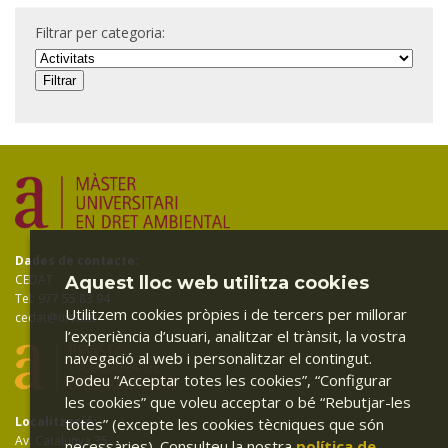
Filtrar per categoria:
Dades de contacte:
CEDAT
Aquest lloc web utilitza cookies
Tel: 977 55 83 94
Utilitzem cookies pròpies i de tercers per millorar
cedat@urv.cat
l’experiència d’usuari, analitzar el trànsit, la vostra
navegació al web i personalitzar el contingut.
Podeu “Acceptar totes les cookies”, “Configurar
les cookies” que voleu acceptar o bé “Rebutjar-les
Localització:
totes” (excepte les cookies tècniques que són
Av. Catalunya 35
necessàries). Consulteu la nostra
política de