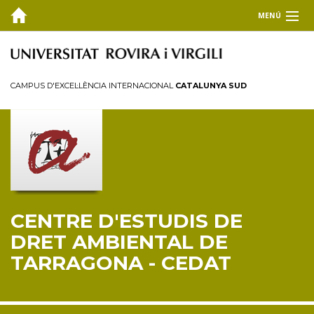
MENÚ
EL CEDAT
Inici
CAMPUS D'EXCEL·LÈNCIA INTERNACIONAL
CATALUNYA SUD
Presentació
Consell de direcció
Membres
Personal investigador
Reglament
CENTRE D'ESTUDIS DE
FORMACIÓ
DRET AMBIENTAL DE
RECERCA I TRANSFERÈNCIA
TARRAGONA - CEDAT
PUBLICACIONS
COL·LABORA