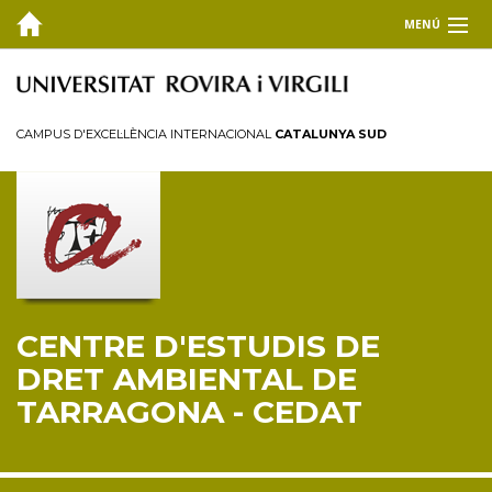
MENÚ
EL CEDAT
FORMACIÓ
CAMPUS D'EXCEL·LÈNCIA INTERNACIONAL
CATALUNYA SUD
Màster Universitari en Dret Ambiental (MUDA)
Doctorat en Dret Ambiental
Premi Josep Miquel Prats Canut
Clínica Jurídica Ambiental URV
RECERCA I TRANSFERÈNCIA
CENTRE D'ESTUDIS DE
PUBLICACIONS
DRET AMBIENTAL DE
TARRAGONA - CEDAT
COL·LABORA
BLOG