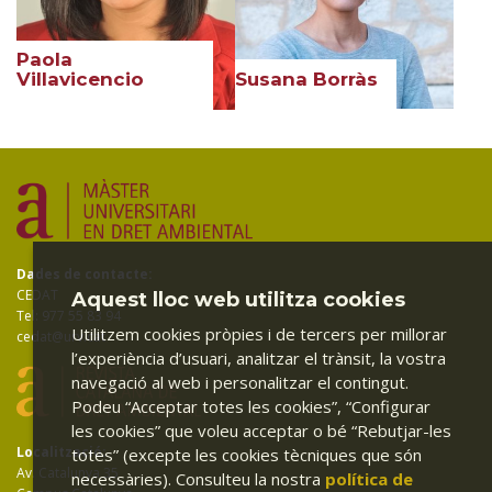
Paola
Susana Borràs
Villavicencio
Dades de contacte:
CEDAT
Aquest lloc web utilitza cookies
Tel: 977 55 83 94
Utilitzem cookies pròpies i de tercers per millorar
cedat@urv.cat
l’experiència d’usuari, analitzar el trànsit, la vostra
navegació al web i personalitzar el contingut.
Podeu “Acceptar totes les cookies”, “Configurar
les cookies” que voleu acceptar o bé “Rebutjar-les
Localització:
totes” (excepte les cookies tècniques que són
Av. Catalunya 35
necessàries). Consulteu la nostra
política de