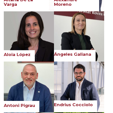
Varga
Moreno
Ángeles Galiana
Aloia López
Endrius Cocciolo
Antoni Pigrau