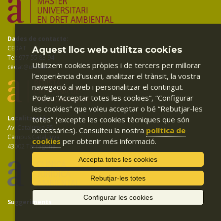
Dades de contacte:
CEDAT
Aquest lloc web utilitza cookies
Tel: 977 55 83 94
Utilitzem cookies pròpies i de tercers per millorar
cedat@urv.cat
l’experiència d’usuari, analitzar el trànsit, la vostra
navegació al web i personalitzar el contingut.
Podeu “Acceptar totes les cookies”, “Configurar
les cookies” que voleu acceptar o bé “Rebutjar-les
Localització:
totes” (excepte les cookies tècniques que són
Av. Catalunya 35
necessàries). Consulteu la nostra
política de
Campus Catalunya
cookies
per obtenir més informació.
43002 Tarragona
Accepta totes les cookies
Rebutjar-les totes
Configurar les cookies
Suggeriments