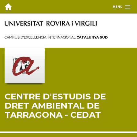
MENÚ
EL CEDAT
Inici
CAMPUS D'EXCEL·LÈNCIA INTERNACIONAL
CATALUNYA SUD
Presentació
Consell de direcció
Membres
Personal investigador
Reglament
CENTRE D'ESTUDIS DE
FORMACIÓ
DRET AMBIENTAL DE
RECERCA I TRANSFERÈNCIA
TARRAGONA - CEDAT
PUBLICACIONS
COL·LABORA